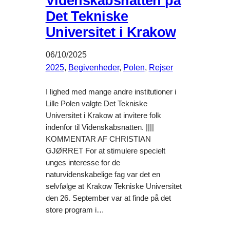
Videnskabsnatten på
Det Tekniske
Universitet i Krakow
06/10/2025
2025
, 
Begivenheder
, 
Polen
, 
Rejser
I lighed med mange andre institutioner i
Lille Polen valgte Det Tekniske
Universitet i Krakow at invitere folk
indenfor til Videnskabsnatten. ||||
KOMMENTAR AF CHRISTIAN
GJØRRET For at stimulere specielt
unges interesse for de
naturvidenskabelige fag var det en
selvfølge at Krakow Tekniske Universitet
den 26. September var at finde på det
store program i…