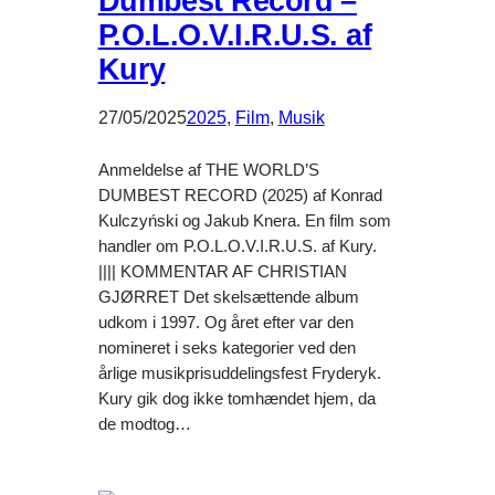
Dumbest Record –
P.O.L.O.V.I.R.U.S. af
Kury
27/05/2025
2025
, 
Film
, 
Musik
Anmeldelse af THE WORLD’S
DUMBEST RECORD (2025) af Konrad
Kulczyński og Jakub Knera. En film som
handler om P.O.L.O.V.I.R.U.S. af Kury.
|||| KOMMENTAR AF CHRISTIAN
GJØRRET Det skelsættende album
udkom i 1997. Og året efter var den
nomineret i seks kategorier ved den
årlige musikprisuddelingsfest Fryderyk.
Kury gik dog ikke tomhændet hjem, da
de modtog…