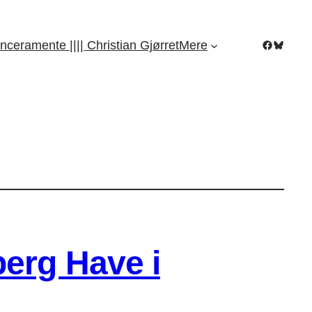
Facebook
Bluesky
nceramente |||| Christian Gjørret
Mere
berg Have i