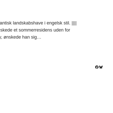
tisk landskabshave i engelsk stil. ||||
kede et sommerresidens uden for
by, ønskede han sig…
Facebook
Bluesky