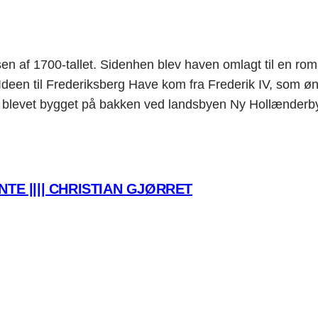
n af 1700-tallet. Sidenhen blev haven omlagt til en roman
il Frederiksberg Have kom fra Frederik IV, som øns
ar blevet bygget på bakken ved landsbyen Ny Hollænder
TE |||| CHRISTIAN GJØRRET