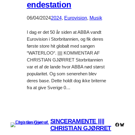
endestation
06/04/2024
2024
, 
Eurovision
, 
Musik
I dag er det 50 år siden at ABBA vandt
Eurovision i Storbritannien, og fik deres
første store hit globalt med sangen
“WATERLOO“. |||| KOMMENTAR AF
CHRISTIAN GJØRRET Storbritannien
var et af de lande hvor ABBA nød størst
popularitet. Og som senerehen blev
deres base. Dette holdt dog ikke briterne
fra at give Sverige 0…
SINCERAMENTE ||||
Faceboo
Bluesk
CHRISTIAN GJØRRET