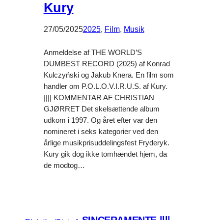
Kury
27/05/2025
2025
, 
Film
, 
Musik
Anmeldelse af THE WORLD’S
DUMBEST RECORD (2025) af Konrad
Kulczyński og Jakub Knera. En film som
handler om P.O.L.O.V.I.R.U.S. af Kury.
|||| KOMMENTAR AF CHRISTIAN
GJØRRET Det skelsættende album
udkom i 1997. Og året efter var den
nomineret i seks kategorier ved den
årlige musikprisuddelingsfest Fryderyk.
Kury gik dog ikke tomhændet hjem, da
de modtog…