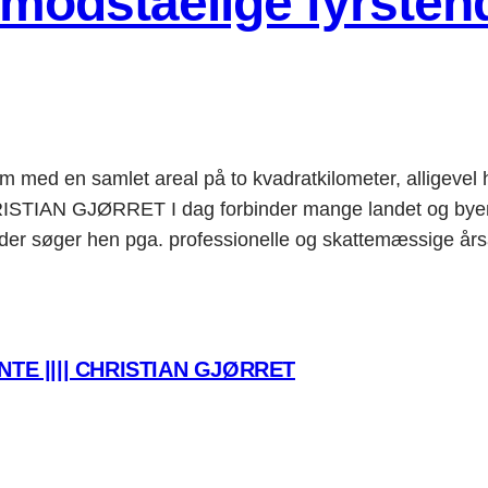
imodståelige fyrste
 med en samlet areal på to kvadratkilometer, alligevel 
IAN GJØRRET I dag forbinder mange landet og byen 
der søger hen pga. professionelle og skattemæssige årsa
TE |||| CHRISTIAN GJØRRET