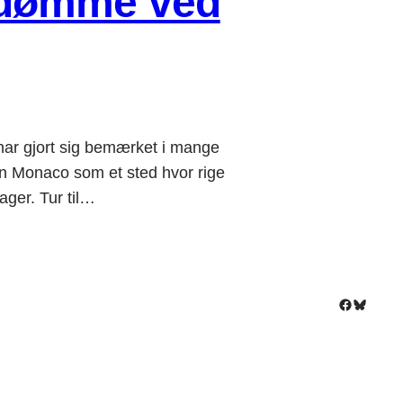
ndømme ved
har gjort sig bemærket i mange
Monaco som et sted hvor rige
ger. Tur til…
Facebook
Bluesky