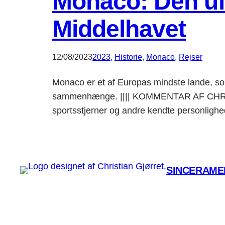
Monaco: Den u
Middelhavet
12/08/2023
2023
, 
Historie
, 
Monaco
, 
Rejser
Monaco er et af Europas mindste lande, som
sammenhænge. |||| KOMMENTAR AF CHRIST
sportsstjerner og andre kendte personlighe
SINCERAMEN