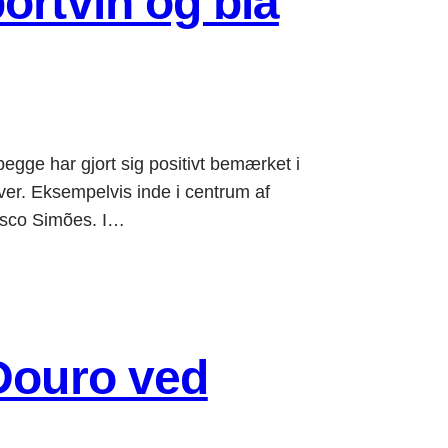
ortvin og blå
gge har gjort sig positivt bemærket i
. Eksempelvis inde i centrum af
isco Simões. I…
 Douro ved