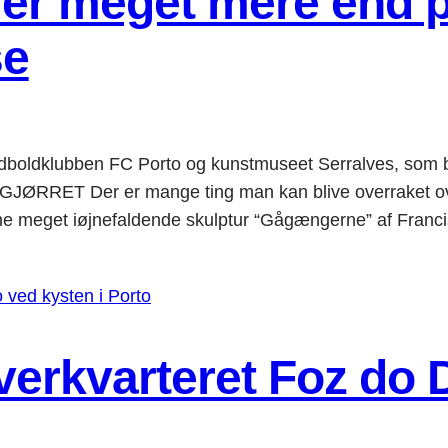
 er meget mere end p
se
dboldklubben FC Porto og kunstmuseet Serralves, som be
RRET Der er mange ting man kan blive overraket over
ne meget iøjnefaldende skulptur “Gågængerne” af Franc
verkvarteret Foz do