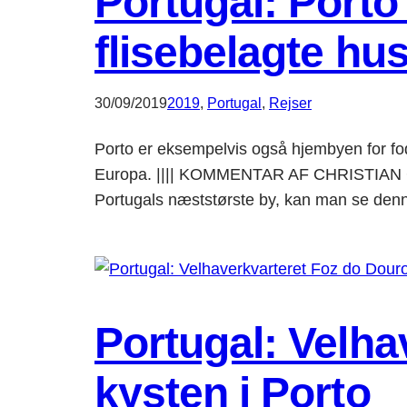
Portugal: Porto
flisebelagte hu
30/09/2019
2019
, 
Portugal
, 
Rejser
Porto er eksempelvis også hjembyen for fo
Europa. |||| KOMMENTAR AF CHRISTIAN GJØ
Portugals næststørste by, kan man se den
Portugal: Velha
kysten i Porto