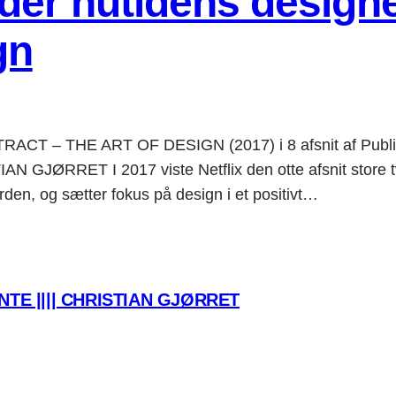
ylder nutidens design
gn
TRACT – THE ART OF DESIGN (2017) i 8 afsnit af Publi
 GJØRRET I 2017 viste Netflix den otte afsnit store t
rden, og sætter fokus på design i et positivt…
TE |||| CHRISTIAN GJØRRET