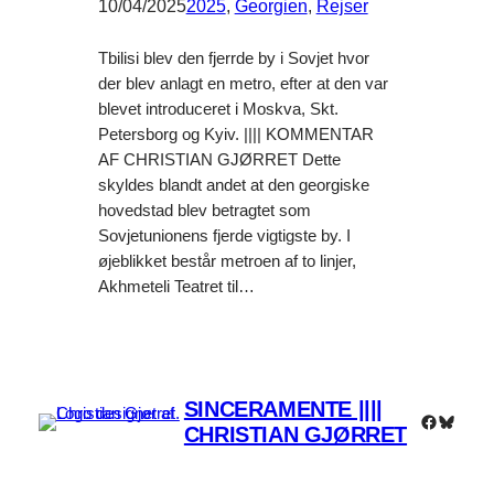
10/04/2025
2025
, 
Georgien‎
, 
Rejser
Tbilisi blev den fjerrde by i Sovjet hvor
der blev anlagt en metro, efter at den var
blevet introduceret i Moskva, Skt.
Petersborg og Kyiv. |||| KOMMENTAR
AF CHRISTIAN GJØRRET Dette
skyldes blandt andet at den georgiske
hovedstad blev betragtet som
Sovjetunionens fjerde vigtigste by. I
øjeblikket består metroen af to linjer,
Akhmeteli Teatret til…
SINCERAMENTE ||||
Faceboo
Bluesk
CHRISTIAN GJØRRET