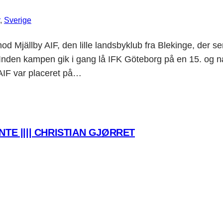
, 
Sverige
d Mjällby AIF, den lille landsbyklub fra Blekinge, der sens
ampen gik i gang lå IFK Göteborg på en 15. og næst
 AIF var placeret på…
TE |||| CHRISTIAN GJØRRET