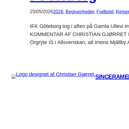
25/05/2026
2026
, 
Begivenheder
, 
Fodbold
, 
Rejser
IFK Göteborg tog i aften på Gamla Ullevi imo
KOMMENTAR AF CHRISTIAN GJØRRET Inden k
Örgryte IS i Allsvenskan, alt imens Mjällby
SINCERAMEN