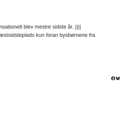
ationelt blev mestre sidste år. ||||
sidsteplads kun foran bysbørnene fra
Facebook
Bluesky