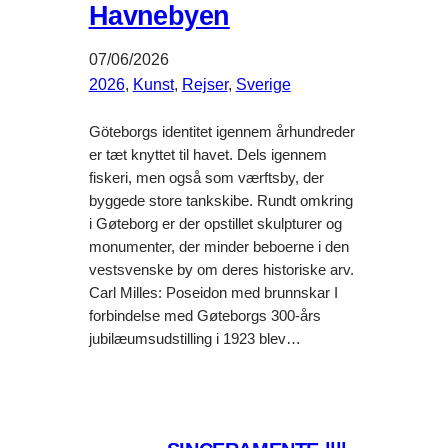
Havnebyen
07/06/2026
2026
, 
Kunst
, 
Rejser
, 
Sverige
Göteborgs identitet igennem århundreder
er tæt knyttet til havet. Dels igennem
fiskeri, men også som værftsby, der
byggede store tankskibe. Rundt omkring
i Gøteborg er der opstillet skulpturer og
monumenter, der minder beboerne i den
vestsvenske by om deres historiske arv.
Carl Milles: Poseidon med brunnskar I
forbindelse med Gøteborgs 300-års
jubilæumsudstilling i 1923 blev…