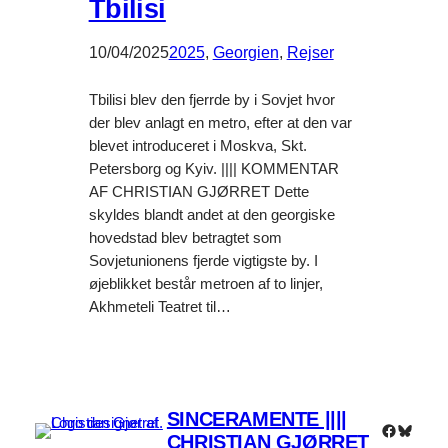
Tbilisi
10/04/2025
2025
, 
Georgien‎
, 
Rejser
Tbilisi blev den fjerrde by i Sovjet hvor
der blev anlagt en metro, efter at den var
blevet introduceret i Moskva, Skt.
Petersborg og Kyiv. |||| KOMMENTAR
AF CHRISTIAN GJØRRET Dette
skyldes blandt andet at den georgiske
hovedstad blev betragtet som
Sovjetunionens fjerde vigtigste by. I
øjeblikket består metroen af to linjer,
Akhmeteli Teatret til…
SINCERAMENTE ||||
Faceboo
Bluesk
CHRISTIAN GJØRRET