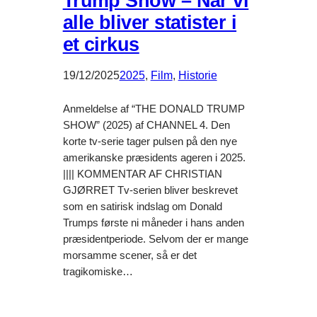
Trump Show – Når vi
alle bliver statister i
et cirkus
19/12/2025
2025
, 
Film
, 
Historie
Anmeldelse af “THE DONALD TRUMP
SHOW” (2025) af CHANNEL 4. Den
korte tv-serie tager pulsen på den nye
amerikanske præsidents ageren i 2025.
|||| KOMMENTAR AF CHRISTIAN
GJØRRET Tv-serien bliver beskrevet
som en satirisk indslag om Donald
Trumps første ni måneder i hans anden
præsidentperiode. Selvom der er mange
morsamme scener, så er det
tragikomiske…