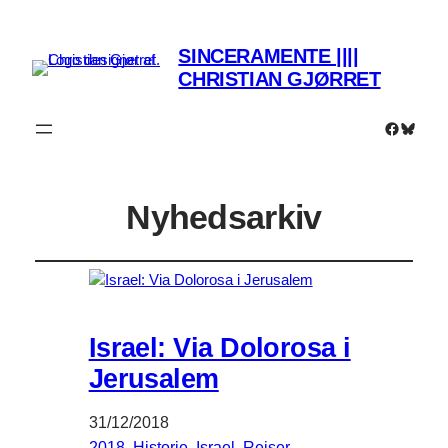
SINCERAMENTE ||||
CHRISTIAN GJØRRET
Faceboo
Bluesk
Nyhedsarkiv
Israel: Via Dolorosa i
Jerusalem
31/12/2018
2018
, 
Historie
, 
Israel
, 
Rejser