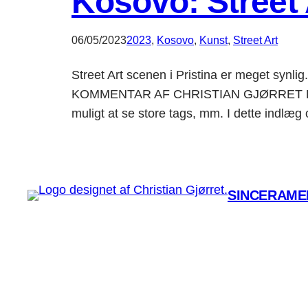
Kosovo: Street A
06/05/2023
2023
, 
Kosovo
, 
Kunst
, 
Street Art
Street Art scenen i Pristina er meget synlig
KOMMENTAR AF CHRISTIAN GJØRRET Hvis ma
muligt at se store tags, mm. I dette indlæ
SINCERAMEN