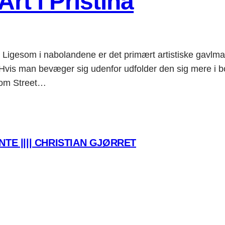
rt i Pristina
. Ligesom i nabolandene er det primært artistiske gavlmal
n bevæger sig udenfor udfolder den sig mere i boli
g om Street…
TE |||| CHRISTIAN GJØRRET