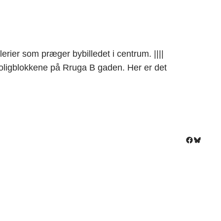
erier som præger bybilledet i centrum. ||||
gblokkene på Rruga B gaden. Her er det
Facebook
Bluesky