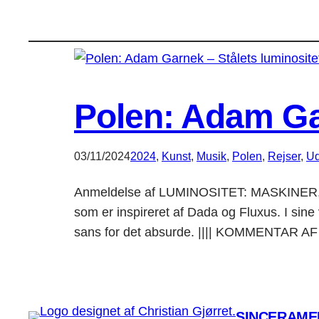
Polen: Adam Gar
03/11/2024
2024
, 
Kunst
, 
Musik
, 
Polen
, 
Rejser
, 
Ud
Anmeldelse af LUMINOSITET: MASKINER, 
som er inspireret af Dada og Fluxus. I sin
sans for det absurde. |||| KOMMENTAR A
SINCERAMEN