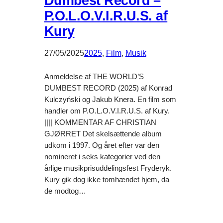
Dumbest Record –
P.O.L.O.V.I.R.U.S. af
Kury
27/05/2025
2025
, 
Film
, 
Musik
Anmeldelse af THE WORLD’S
DUMBEST RECORD (2025) af Konrad
Kulczyński og Jakub Knera. En film som
handler om P.O.L.O.V.I.R.U.S. af Kury.
|||| KOMMENTAR AF CHRISTIAN
GJØRRET Det skelsættende album
udkom i 1997. Og året efter var den
nomineret i seks kategorier ved den
årlige musikprisuddelingsfest Fryderyk.
Kury gik dog ikke tomhændet hjem, da
de modtog…