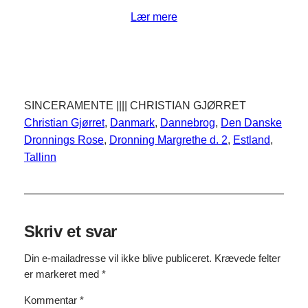
Lær mere
SINCERAMENTE |||| CHRISTIAN GJØRRET
Christian Gjørret
, 
Danmark
, 
Dannebrog
, 
Den Danske
Dronnings Rose
, 
Dronning Margrethe d. 2
, 
Estland
, 
Tallinn
Skriv et svar
Din e-mailadresse vil ikke blive publiceret.
Krævede felter
er markeret med
*
Kommentar
*