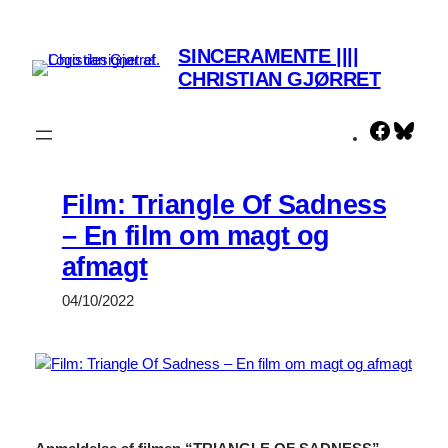
Spring
til
SINCERAMENTE ||||
indhold
CHRISTIAN GJØRRET
Faceboo
Blue
Film: Triangle Of Sadness
– En film om magt og
afmagt
04/10/2022