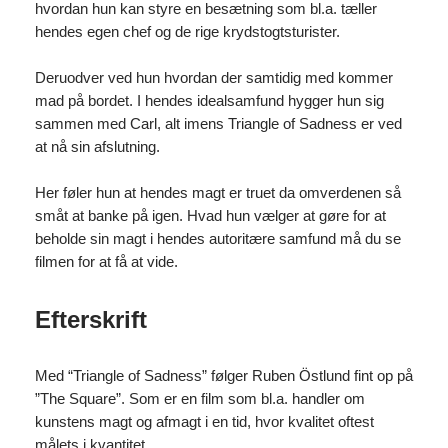
hvordan hun kan styre en besætning som bl.a. tæller
hendes egen chef og de rige krydstogtsturister.
Deruodver ved hun hvordan der samtidig med kommer
mad på bordet. I hendes idealsamfund hygger hun sig
sammen med Carl, alt imens Triangle of Sadness er ved
at nå sin afslutning.
Her føler hun at hendes magt er truet da omverdenen så
småt at banke på igen. Hvad hun vælger at gøre for at
beholde sin magt i hendes autoritære samfund må du se
filmen for at få at vide.
Efterskrift
Med “Triangle of Sadness” følger Ruben Östlund fint op på
”The Square”. Som er en film som bl.a. handler om
kunstens magt og afmagt i en tid, hvor kvalitet oftest
målets i kvantitet,