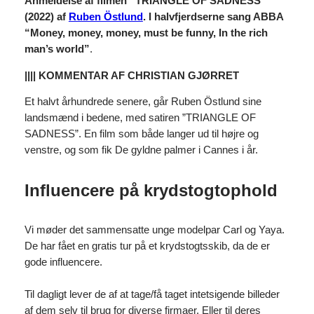
Anmeldelse af filmen “TRIANGLE OF SADNESS”
(2022) af
Ruben Östlund
.
I halvfjerdserne
sang ABBA
“Money, money, money, must be funny, In the rich
man’s world”
.
|||| KOMMENTAR AF CHRISTIAN GJØRRET
Et halvt århundrede senere, går Ruben Östlund sine
landsmænd i bedene, med satiren ”TRIANGLE OF
SADNESS”. En film som både langer ud til højre og
venstre, og som fik De gyldne palmer i Cannes i år.
Influencere på krydstogtophold
Vi møder det sammensatte unge modelpar Carl og Yaya.
De har fået en gratis tur på et krydstogtsskib, da de er
gode influencere.
Til dagligt lever de af at tage/få taget intetsigende billeder
af dem selv til brug for diverse firmaer. Eller til deres