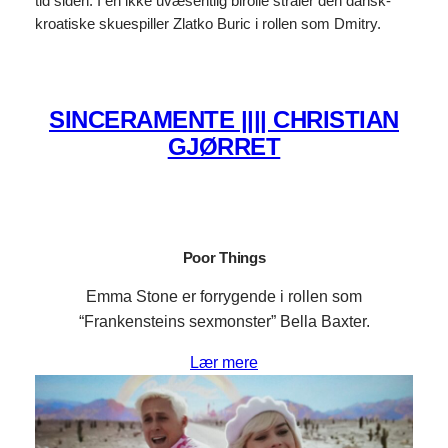
tid siden. I en ikke uvæsentlig birolle stråler den dansk-
kroatiske skuespiller Zlatko Buric i rollen som Dmitry.
SINCERAMENTE |||| CHRISTIAN
GJØRRET
Poor Things
Emma Stone er forrygende i rollen som
“Frankensteins sexmonster” Bella Baxter.
Lær mere