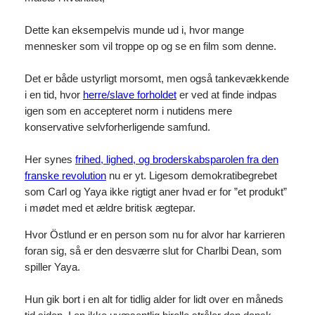
Dette kan eksempelvis munde ud i, hvor mange
mennesker som vil troppe op og se en film som denne.
Det er både ustyrligt morsomt, men også tankevækkende
i en tid, hvor
herre/slave forholdet
er ved at finde indpas
igen som en accepteret norm i nutidens mere
konservative selvforherligende samfund.
Her synes
frihed, lighed, og broderskabsparolen fra den
franske revolution
nu er yt. Ligesom demokratibegrebet
som Carl og Yaya ikke rigtigt aner hvad er for ”et produkt”
i mødet med et ældre britisk ægtepar.
Hvor Östlund er en person som nu for alvor har karrieren
foran sig, så er den desværre slut for Charlbi Dean, som
spiller Yaya.
Hun gik bort i en alt for tidlig alder for lidt over en måneds