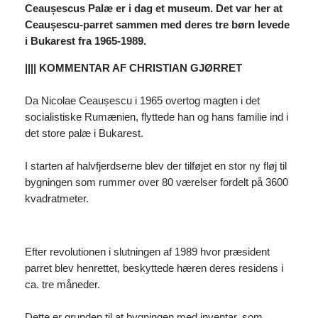
Ceaușescus Palæ
er i dag et museum. Det var her at
Ceaușescu-parret sammen med deres tre børn levede
i Bukarest fra 1965-1989.
|||| KOMMENTAR AF CHRISTIAN GJØRRET
Da Nicolae Ceaușescu i 1965 overtog magten i det
socialistiske Rumænien, flyttede han og hans familie ind i
det store palæ i Bukarest.
I starten af halvfjerdserne blev der tilføjet en stor ny fløj til
bygningen som rummer over 80 værelser fordelt på 3600
kvadratmeter.
Efter revolutionen i slutningen af 1989 hvor præsident
parret blev henrettet, beskyttede hæren deres residens i
ca. tre måneder.
Dette er grunden til at bygningen med inventar, som