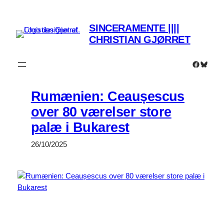
Spring
til
SINCERAMENTE ||||
indhold
CHRISTIAN GJØRRET
Faceboo
Bluesk
Rumænien: Ceaușescus
over 80 værelser store
palæ i Bukarest
26/10/2025