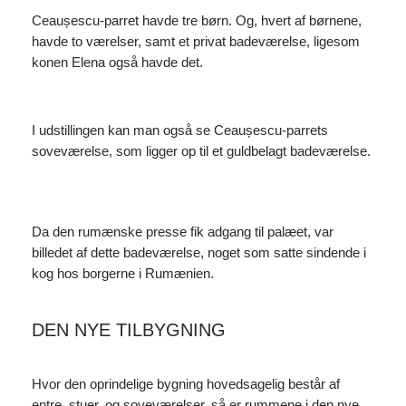
Ceaușescu-parret havde tre børn. Og, hvert af børnene,
havde to værelser, samt et privat badeværelse, ligesom
konen Elena også havde det.
I udstillingen kan man også se Ceaușescu-parrets
soveværelse, som ligger op til et guldbelagt badeværelse.
Da den rumænske presse fik adgang til palæet, var
billedet af dette badeværelse, noget som satte sindende i
kog hos borgerne i Rumænien.
DEN NYE TILBYGNING
Hvor den oprindelige bygning hovedsagelig består af
entre, stuer, og soveværelser, så er rummene i den nye