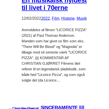
En musikalsk hyldest
til livet i 70erne
12/02/2022
2022
, 
Film
, 
Historie
, 
Musik
Anmeldelse af filmen “LICORICE PIZZA”
(2021) af Paul Thomas Anderson.
Manden som har givet os film som eks.
”There Will Be Blood” og ”Magnolia” er
tilbage med sit seneste værk ”LICORICE
PIZZA”. |||| KOMMENTAR AF
CHRISTIAN GJØRRET Filmens titel
referer til en legendarisk pladebutik, som
både hed ”Licorice Pizza”, og som også
solgte det (da Licorice…
SINCERAMENTE ||||