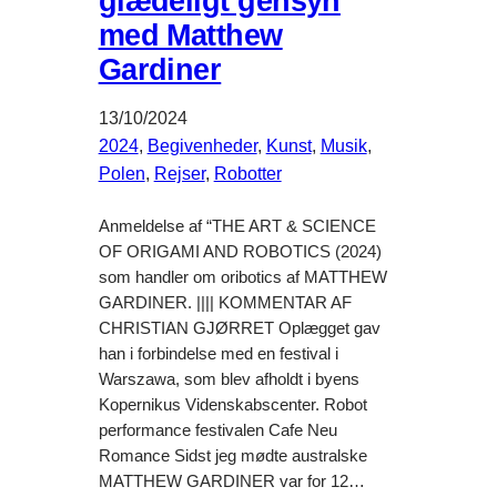
glædeligt gensyn
med Matthew
Gardiner
13/10/2024
2024
, 
Begivenheder
, 
Kunst
, 
Musik
, 
Polen
, 
Rejser
, 
Robotter
Anmeldelse af “THE ART & SCIENCE
OF ORIGAMI AND ROBOTICS (2024)
som handler om oribotics af MATTHEW
GARDINER. |||| KOMMENTAR AF
CHRISTIAN GJØRRET Oplægget gav
han i forbindelse med en festival i
Warszawa, som blev afholdt i byens
Kopernikus Videnskabscenter. Robot
performance festivalen Cafe Neu
Romance Sidst jeg mødte australske
MATTHEW GARDINER var for 12…