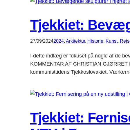
Tjekkiet: Bevæg
27/09/2024
2024
, 
Arkitektur
, 
Historie
, 
Kunst
, 
Rejs
I dette indlæg er fokuset på nogle af de be
KOMMENTAR AF CHRISTIAN GJØRRET De har alle
kommunisttidens Tjekkoslovakiet. Værke
Tjekkiet: Fernis