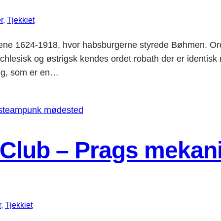
r
, 
Tjekkiet
ene 1624-1918, hvor habsburgerne styrede Bøhmen. Ordet
schlesisk og østrigsk kendes ordet robath der er identisk
 Og, som er en…
s Club – Prags meka
r
, 
Tjekkiet