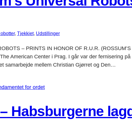
m’s Universal Robots
obotter
, 
Tjekkiet
, 
Udstillinger
RÉ: ROBOTS – PRINTS IN HONOR OF R.U.R. (ROSSUM
merican Center i Prag. I går var der fernisering på udst
 et samarbejde mellem Christian Gjørret og Den…
t – Habsburgerne lag