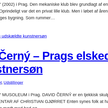
02) i Prag. Den mekaniske klub blev grundlagt af en gru
 var det en privat lille klub. Men i løbet af årene har
etages bygning. Som rummer…
 Černý – Prags elske
stnersøn
t
, 
Udstillinger
USOLEUM i Prag. DAVID ČERNÝ er en tjekkisk skulptør
OMMENTAR AF CHRISTIAN GJØRRET Enten synes folk at ha