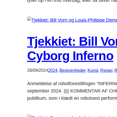
lyser op i en trist hverdag, eller så blive
Tjekkiet: Bill 
Cyborg Inferno
28/09/2024
2024
, 
Begivenheder
, 
Kunst
, 
Rejser
, 
R
Anmeldelse af robotforestillingen “INFERNO”
september 2024. |||| KOMMENTAR AF CHRISTI
publikum, som i klædt en robotvest perform