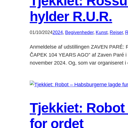
Tjekkiet: Rossu
hylder R.U.R.
01/10/2024
2024
, 
Begivenheder
, 
Kunst
, 
Rejser
, 
R
Anmeldelse af udstillingen ZAVEN PA
ČAPEK 104 YEARS AGO” af Zaven Paré i The A
november 2024. Og, som var organiseret i
Tjekkiet: Robo
for ordet