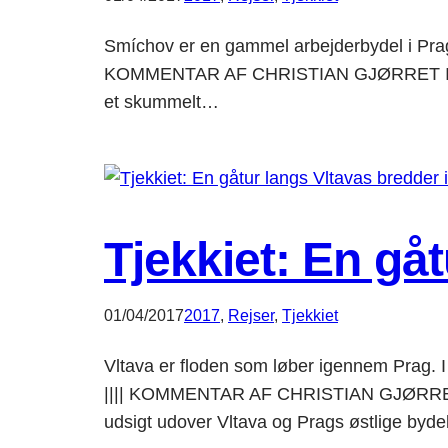
Smíchov er en gammel arbejderbydel i Prag, s
KOMMENTAR AF CHRISTIAN GJØRRET I firse
et skummelt…
Tjekkiet: En gå
01/04/2017
2017
, 
Rejser
, 
Tjekkiet
Vltava er floden som løber igennem Prag. 
|||| KOMMENTAR AF CHRISTIAN GJØRRET Je
udsigt udover Vltava og Prags østlige bydel