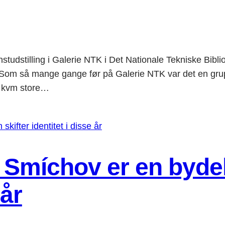
nstudstilling i Galerie NTK i Det Nationale Tekniske Bibliot
 mange gange før på Galerie NTK var det en gruppe
0 kvm store…
– Smíchov er en byde
 år