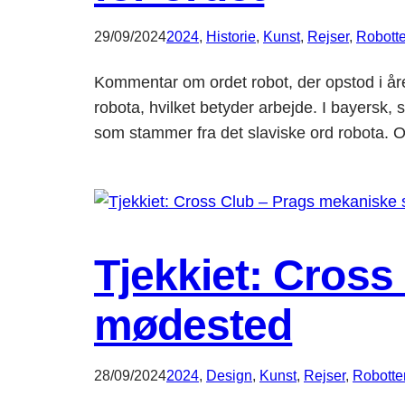
29/09/2024
2024
, 
Historie
, 
Kunst
, 
Rejser
, 
Robotte
Kommentar om ordet robot, der opstod i år
robota, hvilket betyder arbejde. I bayersk, 
som stammer fra det slaviske ord robota.
Tjekkiet: Cros
mødested
28/09/2024
2024
, 
Design
, 
Kunst
, 
Rejser
, 
Robotte