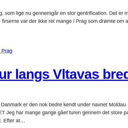
om lige nu gennemgår en stor gentrification. Det er med ti
rne var der ikke ret mange i Prag som drømte om at 
tur langs Vltavas bre
I Danmark er den nok bedre kendt under navnet Moldau. D
g har mange gange gået turen gennem det store parka
. Efter at…