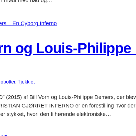
r han mødt med had og…
Vorn og Louis-Philipp
obotter
, 
Tjekkiet
 (2015) af Bill Vorn og Louis-Philippe Demers, der blev 
AN GJØRRET INFERNO er ​​en forestilling hvor der ikke e
er stykket, hvori den tilhørende elektroniske…