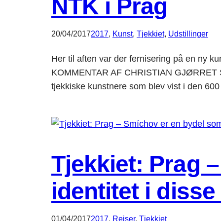
NTK i Prag
20/04/2017
2017
, 
Kunst
, 
Tjekkiet
, 
Udstillinger
Her til aften var der fernisering på en ny ku
KOMMENTAR AF CHRISTIAN GJØRRET Som så
tjekkiske kunstnere som blev vist i den 60
Tjekkiet: Prag 
identitet i disse
01/04/2017
2017
, 
Rejser
, 
Tjekkiet