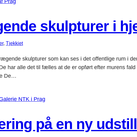
ende skulpturer i hje
er
, 
Tjekkiet
vægende skulpturer som kan ses i det offentlige rum i den
 det til fælles at de er opført efter murens fald i Ber
rne De…
ering på en ny udstill