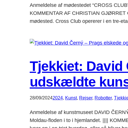
Anmeldelse af mødestedet “CROSS CLUB” (20
KOMMENTAR AF CHRISTIAN GJØRRET Oprindeligt
mødested. Cross Club opererer i en tre-
Tjekkiet: David
udskældte kun
28/09/2024
2024
, 
Kunst
, 
Rejser
, 
Robotter
, 
Tjekkie
Anmeldelse af kunstmuseet DAVID ČERNÝ M
Moldau-floden i to i hjemlandet. |||| K