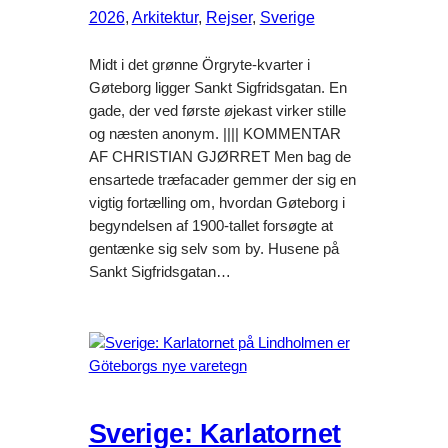
2026
, 
Arkitektur
, 
Rejser
, 
Sverige
Midt i det grønne Örgryte-kvarter i
Gøteborg ligger Sankt Sigfridsgatan. En
gade, der ved første øjekast virker stille
og næsten anonym. |||| KOMMENTAR
AF CHRISTIAN GJØRRET Men bag de
ensartede træfacader gemmer der sig en
vigtig fortælling om, hvordan Gøteborg i
begyndelsen af 1900-tallet forsøgte at
gentænke sig selv som by. Husene på
Sankt Sigfridsgatan…
Sverige: Karlatornet