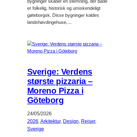
bygninger skaber en stemning, der både
er folkelig, historisk og umiskendeligt
gøteborgsk. Disse bygninger kaldes
landshøvdingehuse,…
Sverige: Verdens
største pizzaria –
Moreno Pizza i
Göteborg
24/05/2026
2026
, 
Arkitektur
, 
Design
, 
Rejser
, 
Sverige