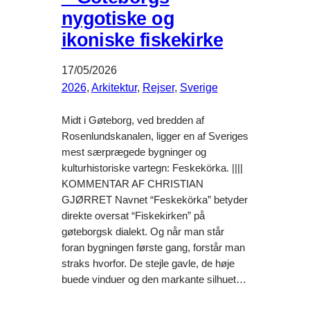
nygotiske og
ikoniske fiskekirke
17/05/2026
2026
, 
Arkitektur
, 
Rejser
, 
Sverige
Midt i Gøteborg, ved bredden af
Rosenlundskanalen, ligger en af Sveriges
mest særprægede bygninger og
kulturhistoriske vartegn: Feskekörka. ||||
KOMMENTAR AF CHRISTIAN
GJØRRET Navnet “Feskekörka” betyder
direkte oversat “Fiskekirken” på
gøteborgsk dialekt. Og når man står
foran bygningen første gang, forstår man
straks hvorfor. De stejle gavle, de høje
buede vinduer og den markante silhuet…