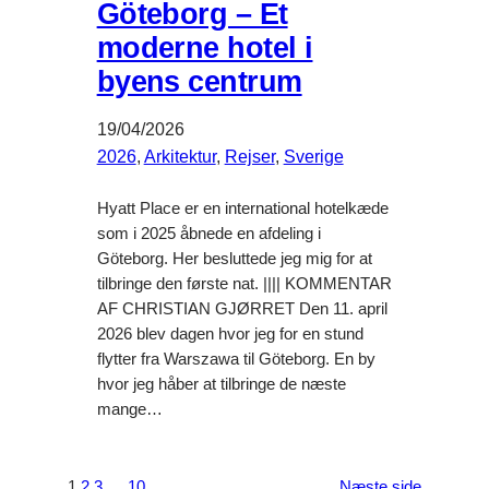
Göteborg – Et
moderne hotel i
byens centrum
19/04/2026
2026
, 
Arkitektur
, 
Rejser
, 
Sverige
Hyatt Place er en international hotelkæde
som i 2025 åbnede en afdeling i
Göteborg. Her besluttede jeg mig for at
tilbringe den første nat. |||| KOMMENTAR
AF CHRISTIAN GJØRRET Den 11. april
2026 blev dagen hvor jeg for en stund
flytter fra Warszawa til Göteborg. En by
hvor jeg håber at tilbringe de næste
mange…
1
2
3
…
10
Næste side