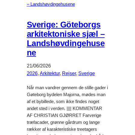
Sverige: Göteborgs
arkitektoniske sjæl –
Landshøvdingehuse
ne
21/06/2026
2026
, 
Arkitektur
, 
Rejser
, 
Sverige
Når man vandrer gennem de stille gader i
Gøteborg bydelen Majorna, mødes man
af et bybillede, som ikke findes noget
andet sted i verden. |||| KOMMENTAR
AF CHRISTIAN GJØRRET Farverige
træfacader, grønne gårdrum og lange
rækker af karakteristiske treetagers