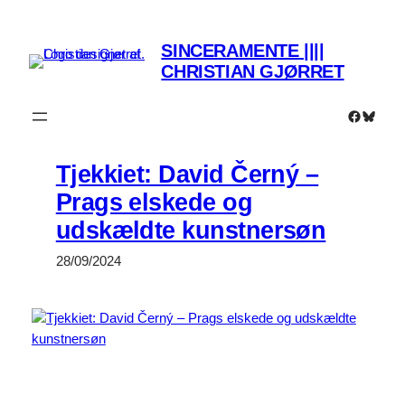
Spring
til
SINCERAMENTE ||||
indhold
CHRISTIAN GJØRRET
Faceboo
Bluesk
Tjekkiet: David Černý –
Prags elskede og
udskældte kunstnersøn
28/09/2024