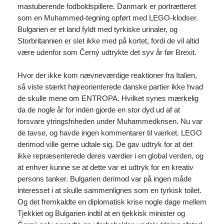
mastuberende fodboldspillere. Danmark er portrætteret
som en Muhammed-tegning opført med LEGO-klodser.
Bulgarien er et land fyldt med tyrkiske urinaler, og
Storbritannien er slet ikke med på kortet, fordi de vil altid
være udenfor som Černý udtrykte det syv år før Brexit.
Hvor der ikke kom nævneværdige reaktioner fra Italien,
så viste stærkt højreorienterede danske partier ikke hvad
de skulle mene om ENTROPA. Hvilket synes mærkelig
da de nogle år for inden gjorde en stor dyd ud af at
forsvare ytringsfriheden under Muhammedkrisen. Nu var
de tavse, og havde ingen kommentarer til værket. LEGO
derimod ville gerne udtale sig. De gav udtryk for at det
ikke repræsenterede deres værdier i en global verden, og
at enhver kunne se at dette var et udtryk for en kreativ
persons tanker. Bulgarien derimod var på ingen måde
interesset i at skulle sammenlignes som en tyrkisk toilet.
Og det fremkaldte en diplomatisk krise nogle dage mellem
Tjekkiet og Bulgarien indtil at en tjekkisk minister og