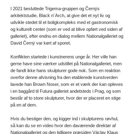
I 2021 besluttede Trigema-gruppen og Černýs
arkitektstudie, Black n’ Arch, at give det et nyt liv og
udvikle stedet til et boligkompleks med et gastronomisk
og kulturelt center (som er ved at blive opført ved siden af
galleriet), efter endnu en dialog mellem Nationalgalleriet og
David Černý var kørt af sporet.
Konflikten startede i kunstnerens unge år. Her ville han
gerne have sine værker udstillet på Nationalgalleriet, men
de fandt ikke hans skulpturer gode nok. Som en reaktion
overfor denne afvisning fra den etablerede kunstverden
lavede han Brown Noser, som er et værk der kan opleves
i en baggård til Futura galleriet andetsteds i Prag, og som
består af to store skulpturer, hvor der er placeret en stige
på en af dem.
Hvis du bestiger den, og kigger ind i skulpturens røvhul,
så kan du se en video hvor den daværende direktør af
Nationalgalleriet og den tidligere præsiden Václav Klaus