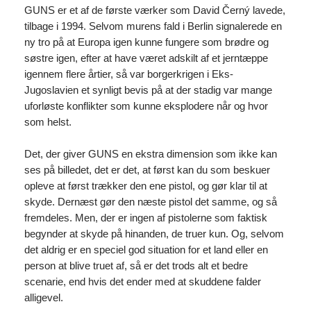
GUNS er et af de første værker som David Černý lavede,
tilbage i 1994. Selvom murens fald i Berlin signalerede en
ny tro på at Europa igen kunne fungere som brødre og
søstre igen, efter at have været adskilt af et jerntæppe
igennem flere årtier, så var borgerkrigen i Eks-
Jugoslavien et synligt bevis på at der stadig var mange
uforløste konflikter som kunne eksplodere når og hvor
som helst.
Det, der giver GUNS en ekstra dimension som ikke kan
ses på billedet, det er det, at først kan du som beskuer
opleve at først trækker den ene pistol, og gør klar til at
skyde. Dernæst gør den næste pistol det samme, og så
fremdeles. Men, der er ingen af pistolerne som faktisk
begynder at skyde på hinanden, de truer kun. Og, selvom
det aldrig er en speciel god situation for et land eller en
person at blive truet af, så er det trods alt et bedre
scenarie, end hvis det ender med at skuddene falder
alligevel.