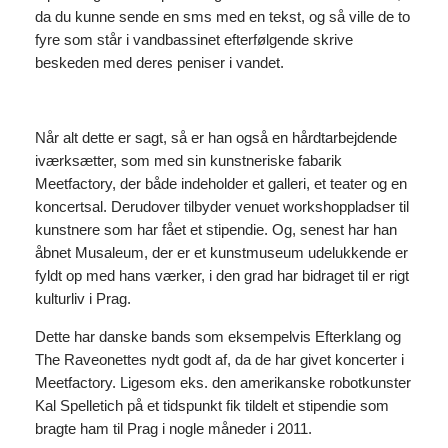
da du kunne sende en sms med en tekst, og så ville de to
fyre som står i vandbassinet efterfølgende skrive
beskeden med deres peniser i vandet.
Når alt dette er sagt, så er han også en hårdtarbejdende
iværksætter, som med sin kunstneriske fabarik
Meetfactory, der både indeholder et galleri, et teater og en
koncertsal. Derudover tilbyder venuet workshoppladser til
kunstnere som har fået et stipendie. Og, senest har han
åbnet Musaleum, der er et kunstmuseum udelukkende er
fyldt op med hans værker, i den grad har bidraget til er rigt
kulturliv i Prag.
Dette har danske bands som eksempelvis Efterklang og
The Raveonettes nydt godt af, da de har givet koncerter i
Meetfactory. Ligesom eks. den amerikanske robotkunster
Kal Spelletich på et tidspunkt fik tildelt et stipendie som
bragte ham til Prag i nogle måneder i 2011.