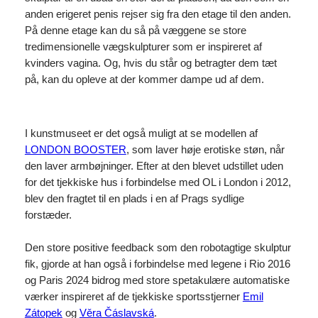
anden erigeret penis rejser sig fra den etage til den anden.
På denne etage kan du så på væggene se store
tredimensionelle vægskulpturer som er inspireret af
kvinders vagina. Og, hvis du står og betragter dem tæt
på, kan du opleve at der kommer dampe ud af dem.
I kunstmuseet er det også muligt at se modellen af
LONDON BOOSTER
, som laver høje erotiske støn, når
den laver armbøjninger. Efter at den blevet udstillet uden
for det tjekkiske hus i forbindelse med OL i London i 2012,
blev den fragtet til en plads i en af Prags sydlige
forstæder.
Den store positive feedback som den robotagtige skulptur
fik, gjorde at han også i forbindelse med legene i Rio 2016
og Paris 2024 bidrog med store spetakulære automatiske
værker inspireret af de tjekkiske sportsstjerner
Emil
Zátopek
og
Věra Čáslavská
.