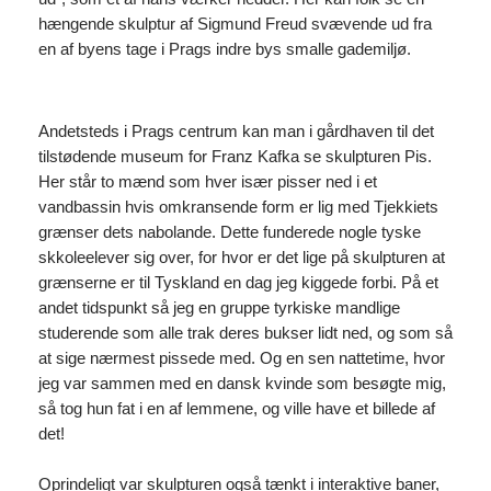
hængende skulptur af Sigmund Freud svævende ud fra
en af byens tage i Prags indre bys smalle gademiljø.
Andetsteds i Prags centrum kan man i gårdhaven til det
tilstødende museum for Franz Kafka se skulpturen Pis.
Her står to mænd som hver især pisser ned i et
vandbassin hvis omkransende form er lig med Tjekkiets
grænser dets nabolande. Dette funderede nogle tyske
skkoleelever sig over, for hvor er det lige på skulpturen at
grænserne er til Tyskland en dag jeg kiggede forbi. På et
andet tidspunkt så jeg en gruppe tyrkiske mandlige
studerende som alle trak deres bukser lidt ned, og som så
at sige nærmest pissede med. Og en sen nattetime, hvor
jeg var sammen med en dansk kvinde som besøgte mig,
så tog hun fat i en af lemmene, og ville have et billede af
det!
Oprindeligt var skulpturen også tænkt i interaktive baner,