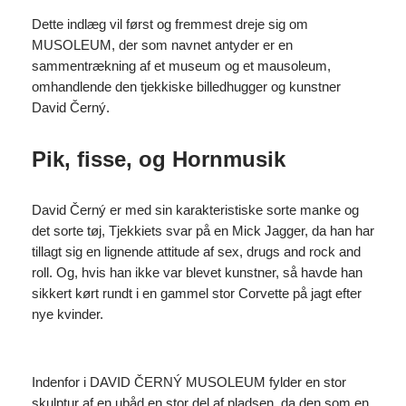
Dette indlæg vil først og fremmest dreje sig om
MUSOLEUM, der som navnet antyder er en
sammentrækning af et museum og et mausoleum,
omhandlende den tjekkiske billedhugger og kunstner
David Černý.
Pik, fisse, og Hornmusik
David Černý er med sin karakteristiske sorte manke og
det sorte tøj, Tjekkiets svar på en Mick Jagger, da han har
tillagt sig en lignende attitude af sex, drugs and rock and
roll. Og, hvis han ikke var blevet kunstner, så havde han
sikkert kørt rundt i en gammel stor Corvette på jagt efter
nye kvinder.
Indenfor i DAVID ČERNÝ MUSOLEUM fylder en stor
skulptur af en ubåd en stor del af pladsen, da den som en