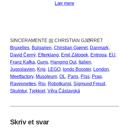
Lær mere
SINCERAMENTE |||| CHRISTIAN GJØRRET
Bruxelles
, 
Bulgarien
, 
Christian Gjørret
, 
Danmark
, 
David Černý
, 
Efterklang
, 
Emil Zátopek
, 
Entropa
, 
EU
, 
Franz Kafka
, 
Guns
, 
Hanging Out
, 
Italien
, 
Jugoslavien
, 
Krig
, 
LEGO
, 
londo Booster
, 
London
, 
Meetfactory
, 
Musoleum
, 
OL
, 
Paris
, 
Piss
, 
Prag
, 
Raveonettes
, 
Rio
, 
Robotkunst
, 
Sigmund Freud
, 
Skulptur
, 
Tjekkiet
, 
Věra Čáslavská
Skriv et svar