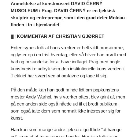
Anmeldelse af kunstmuseet DAVID ČERNÝ
MUSOLEUM i Prag. DAVID ČERNÝ er en tjekkisk
skulptør og entreprenør, som i den grad deler Moldau-
floden i to i hjemlandet.
|||| KOMMENTAR AF CHRISTIAN GJØRRET
Enten synes folk at hans værker er helt vildt morsomme,
og lyser op i en trist hverdag, eller så bliver han mødt med
had og misundelse for at have indtaget Prag med nogle
kunstneriske udtryk som den institutionelle kunstverden i
Tjekkiet har svært ved at omfavne og tage til sig.
På den måde kan han godt minde lidt om popkunstens
mester Andy Warhol, hvis værker oftest blev grint af, men
på den anden side også nåede ud til et bredt publikum,
som også talte dem som normalt ikke interesser sig for
kunst.
Han kan som mange andre tjekkere godt lide ”at hænge
ud”, som et af hans værker hedder. Her kan folk se en