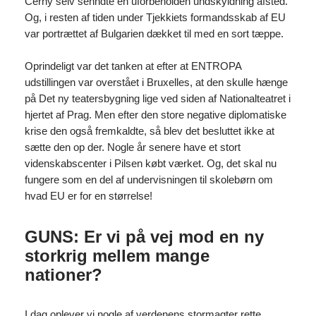
Černý selv senndte en uforbeholden undskyldning afsted.
Og, i resten af tiden under Tjekkiets formandsskab af EU
var portrættet af Bulgarien dækket til med en sort tæppe.
Oprindeligt var det tanken at efter at ENTROPA
udstillingen var overstået i Bruxelles, at den skulle hænge
på Det ny teatersbygning lige ved siden af Nationalteatret i
hjertet af Prag. Men efter den store negative diplomatiske
krise den også fremkaldte, så blev det besluttet ikke at
sætte den op der. Nogle år senere have et stort
videnskabscenter i Pilsen købt værket. Og, det skal nu
fungere som en del af undervisningen til skolebørn om
hvad EU er for en størrelse!
GUNS: Er vi på vej mod en ny
storkrig mellem mange
nationer?
I dag oplever vi nogle af verdenens stormagter rette