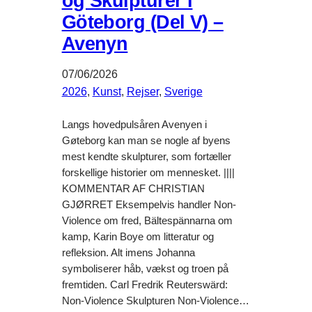
og Skulpturer i
Göteborg (Del V) –
Avenyn
07/06/2026
2026
, 
Kunst
, 
Rejser
, 
Sverige
Langs hovedpulsåren Avenyen i
Gøteborg kan man se nogle af byens
mest kendte skulpturer, som fortæller
forskellige historier om mennesket. ||||
KOMMENTAR AF CHRISTIAN
GJØRRET Eksempelvis handler Non-
Violence om fred, Bältespännarna om
kamp, Karin Boye om litteratur og
refleksion. Alt imens Johanna
symboliserer håb, vækst og troen på
fremtiden. Carl Fredrik Reuterswärd:
Non-Violence Skulpturen Non-Violence…