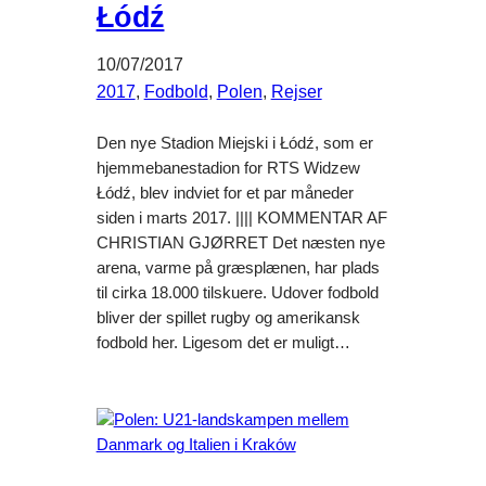
Łódź
10/07/2017
2017
, 
Fodbold
, 
Polen
, 
Rejser
Den nye Stadion Miejski i Łódź, som er
hjemmebanestadion for RTS Widzew
Łódź, blev indviet for et par måneder
siden i marts 2017. |||| KOMMENTAR AF
CHRISTIAN GJØRRET Det næsten nye
arena, varme på græsplænen, har plads
til cirka 18.000 tilskuere. Udover fodbold
bliver der spillet rugby og amerikansk
fodbold her. Ligesom det er muligt…