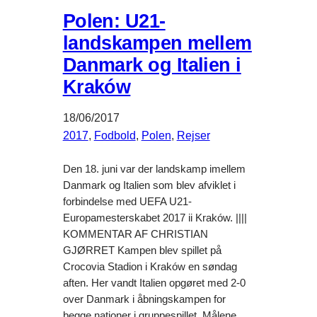
Polen: U21-
landskampen mellem
Danmark og Italien i
Kraków
18/06/2017
2017
, 
Fodbold
, 
Polen
, 
Rejser
Den 18. juni var der landskamp imellem
Danmark og Italien som blev afviklet i
forbindelse med UEFA U21-
Europamesterskabet 2017 ii Kraków. ||||
KOMMENTAR AF CHRISTIAN
GJØRRET Kampen blev spillet på
Crocovia Stadion i Kraków en søndag
aften. Her vandt Italien opgøret med 2-0
over Danmark i åbningskampen for
begge nationer i gruppespillet. Målene