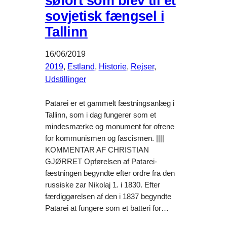
søfort som blev til et
sovjetisk fængsel i
Tallinn
16/06/2019
2019
, 
Estland
, 
Historie
, 
Rejser
, 
Udstillinger
Patarei er et gammelt fæstningsanlæg i
Tallinn, som i dag fungerer som et
mindesmærke og monument for ofrene
for kommunismen og fascismen. ||||
KOMMENTAR AF CHRISTIAN
GJØRRET Opførelsen af ​​Patarei-
fæstningen begyndte efter ordre fra den
russiske zar Nikolaj 1. i 1830. Efter
færdiggørelsen af den i 1837 begyndte​​
Patarei at fungere som et batteri for…