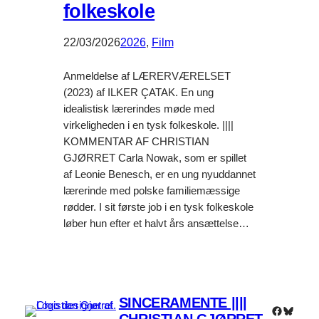
folkeskole
22/03/2026
2026
, 
Film
Anmeldelse af LÆRERVÆRELSET
(2023) af ILKER ÇATAK. En ung
idealistisk lærerindes møde med
virkeligheden i en tysk folkeskole. ||||
KOMMENTAR AF CHRISTIAN
GJØRRET Carla Nowak, som er spillet
af Leonie Benesch, er en ung nyuddannet
lærerinde med polske familiemæssige
rødder. I sit første job i en tysk folkeskole
løber hun efter et halvt års ansættelse…
SINCERAMENTE ||||
Faceboo
Bluesk