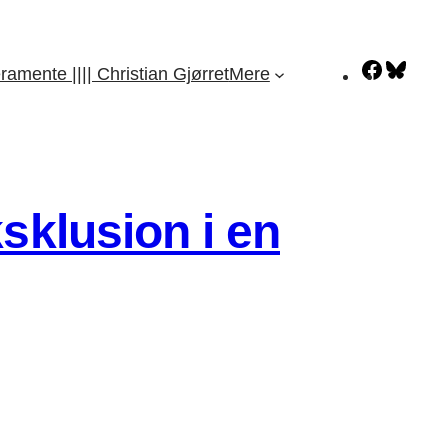
Facebo
Blue
ramente |||| Christian Gjørret
Mere
sklusion i en