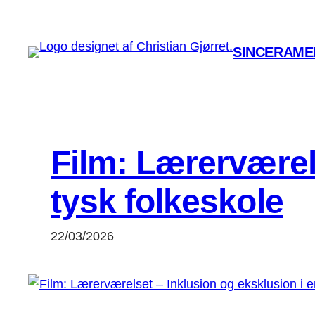
Spring
til
SINCERAMEN
indhold
Film: Lærerværels
tysk folkeskole
22/03/2026