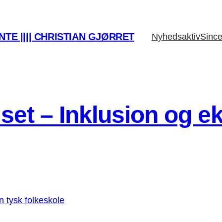
TE |||| CHRISTIAN GJØRRET
Nyhedsaktiv
Since
et – Inklusion og ek