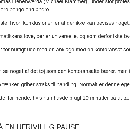
omas Liebenwerda (Michael Klammer), under stor protest 
 flere penge end andre.
amtale, hvori konklusionen er at der ikke kan bevises noge
atikkens love, der er universelle, og som derfor ikke by
dt for hurtigt ude med en anklage mod en kontoransat so
n se noget af det tøj som den kontoransatte bærer, men 
tænker, griber straks til handling. Normalt er denne eg
rdel for hende, hvis hun havde brugt 10 minutter på at 
 EN UFRIVILLIG PAUSE