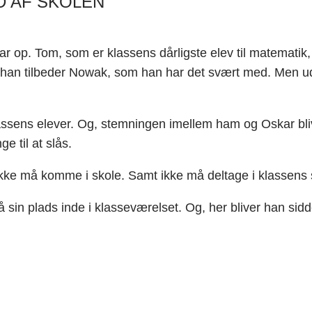
D AF SKOLEN
op. Tom, som er klassens dårligste elev til matematik, vælg
 han tilbeder Nowak, som han har det svært med. Men ude
 klassens elever. Og, stemningen imellem ham og Oskar b
e til at slås.
 ikke må komme i skole. Samt ikke må deltage i klassens s
 sin plads inde i klasseværelset. Og, her bliver han sid