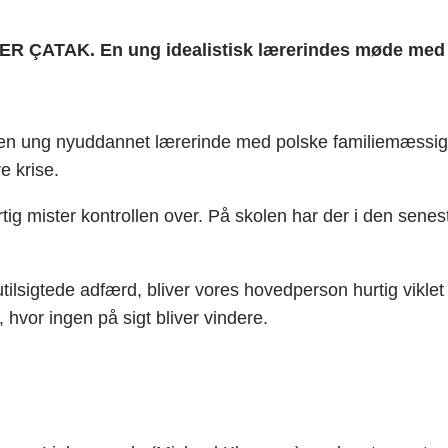
ÇATAK. En ung idealistisk lærerindes møde med vir
en ung nyuddannet lærerinde med polske familiemæssige rø
e krise.
rtig mister kontrollen over. På skolen har der i den senest
tilsigtede adfærd, bliver vores hovedperson hurtig vikle
vor ingen på sigt bliver vindere.