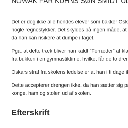
NOWAK FÅR KUHNS SØN SMIDT U
Det er dog ikke alle hendes elever som bakker Oskar 
nogle regnestykker. Det skyldes på ingen måde, at
da han kan risikere at dumpe i faget.
Pga. at dette træk bliver han kaldt ”Forræder” af
fra bukken i en gymnastiktime, hvilket får de to dreng
Oskars straf fra skolens ledelse er at han i ti dage
Dette accepterer drengen ikke, da han sætter sig på
konge, ham og stolen ud af skolen.
Efterskrift