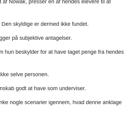
af Nowak, presser en af hendes elevere til at
t. Den skyldige er dermed ikke fundet.
gger på subjektive antagelser.
m hun beskylder for at have taget penge fra hendes
ikke selve personen.
enskab godt at have som underviser.
tænke nogle scenarier igennem, hvad denne anklage