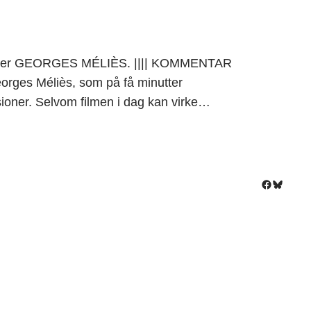
neerer GEORGES MÉLIÈS. |||| KOMMENTAR
rges Méliès, som på få minutter
sioner. Selvom filmen i dag kan virke…
Facebook
Bluesky