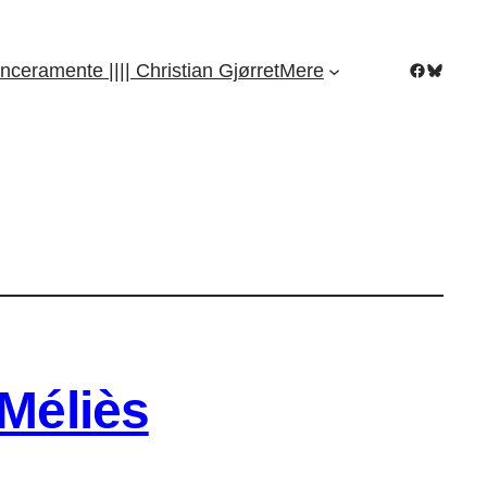
Facebook
Bluesky
nceramente |||| Christian Gjørret
Mere
 Méliès