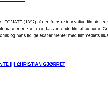
’AUTOMATE (1897) af den franske innovative filmpio
te er en kort, men fascinerende film af pioneren Geo
mik og hans tidlige eksperimenter med filmmediets illu
TE |||| CHRISTIAN GJØRRET