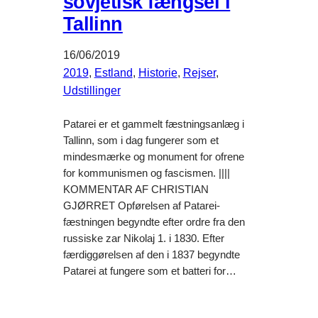
sovjetisk fængsel i
Tallinn
16/06/2019
2019
, 
Estland
, 
Historie
, 
Rejser
, 
Udstillinger
Patarei er et gammelt fæstningsanlæg i
Tallinn, som i dag fungerer som et
mindesmærke og monument for ofrene
for kommunismen og fascismen. ||||
KOMMENTAR AF CHRISTIAN
GJØRRET Opførelsen af ​​Patarei-
fæstningen begyndte efter ordre fra den
russiske zar Nikolaj 1. i 1830. Efter
færdiggørelsen af den i 1837 begyndte​​
Patarei at fungere som et batteri for…