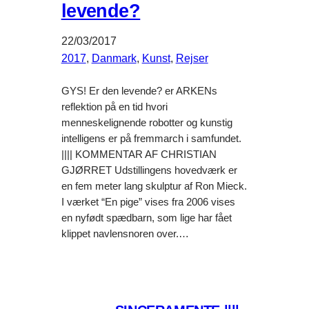
levende?
22/03/2017
2017
, 
Danmark
, 
Kunst
, 
Rejser
GYS! Er den levende? er ARKENs
reflektion på en tid hvori
menneskelignende robotter og kunstig
intelligens er på fremmarch i samfundet.
|||| KOMMENTAR AF CHRISTIAN
GJØRRET Udstillingens hovedværk er
en fem meter lang skulptur af Ron Mieck.
I værket “En pige” vises fra 2006 vises
en nyfødt spædbarn, som lige har fået
klippet navlensnoren over.…