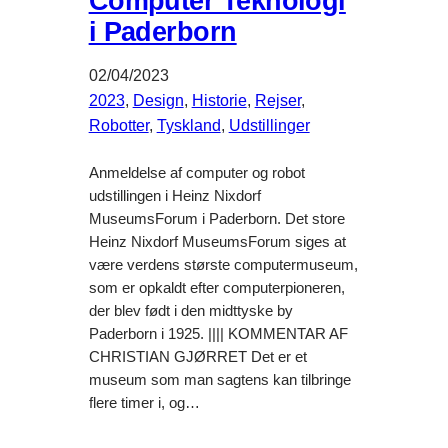
Computer Teknologi
i Paderborn
02/04/2023
2023
, 
Design
, 
Historie
, 
Rejser
, 
Robotter
, 
Tyskland
, 
Udstillinger
Anmeldelse af computer og robot
udstillingen i Heinz Nixdorf
MuseumsForum i Paderborn. Det store
Heinz Nixdorf MuseumsForum siges at
være verdens største computermuseum,
som er opkaldt efter computerpioneren,
der blev født i den midttyske by
Paderborn i 1925. |||| KOMMENTAR AF
CHRISTIAN GJØRRET Det er et
museum som man sagtens kan tilbringe
flere timer i, og…