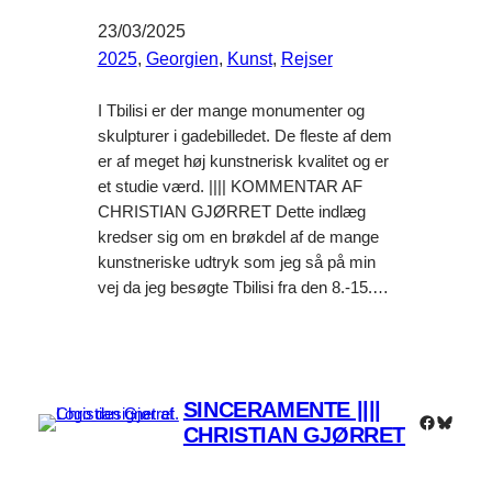
23/03/2025
2025
, 
Georgien‎
, 
Kunst
, 
Rejser
I Tbilisi er der mange monumenter og
skulpturer i gadebilledet. De fleste af dem
er af meget høj kunstnerisk kvalitet og er
et studie værd. |||| KOMMENTAR AF
CHRISTIAN GJØRRET Dette indlæg
kredser sig om en brøkdel af de mange
kunstneriske udtryk som jeg så på min
vej da jeg besøgte Tbilisi fra den 8.-15.…
SINCERAMENTE ||||
Faceboo
Bluesk
CHRISTIAN GJØRRET