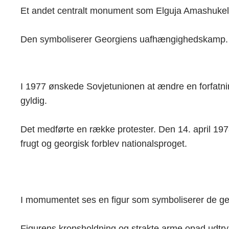
Et andet centralt monument som Elguja Amashukeli
Den symboliserer Georgiens uafhængighedskamp. Og
I 1977 ønskede Sovjetunionen at ændre en forfatning
gyldig.
Det medførte en række protester. Den 14. april 1978
frugt og georgisk forblev nationalsproget.
I momumentet ses en figur som symboliserer de geo
Figurens kropsholdning og strakte arme opad udtrykk