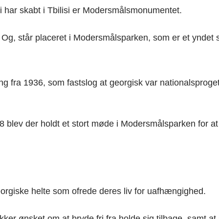
 har skabt i Tbilisi er Modersmålsmonumentet.
, står placeret i Modersmålsparken, som er et yndet s
 fra 1936, som fastslog at georgisk var nationalsproget 
 blev der holdt et stort møde i Modersmålsparken for at 
rgiske helte som ofrede deres liv for uafhængighed.
er ønsket om at bryde fri fra holde sig tilbage, samt at 