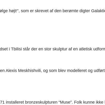
ølge højt!”, som er skrevet af den berømte digter Galak
set i Tbilisi står der en stor skulptur af en atletisk udf
kten Alexis Meskhishvili, og som blev modelleret og udfør
71 installeret bronzeskulpturen “Muse”. Folk kunne ikke l