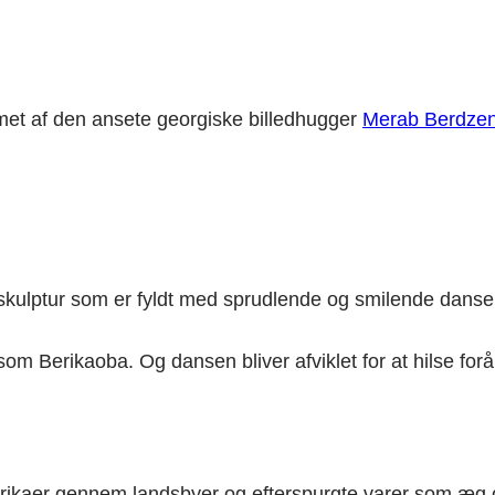
et af den ansete georgiske billedhugger
Merab Berdzeni
kulptur som er fyldt med sprudlende og smilende dansere
som Berikaoba. Og dansen bliver afviklet for at hilse f
rikaer gennem landsbyer og efterspurgte varer som æg o