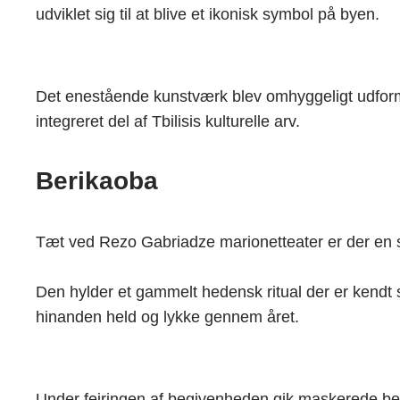
udviklet sig til at blive et ikonisk symbol på byen.
Det enestående kunstværk blev omhyggeligt udform
integreret del af Tbilisis kulturelle arv.
Berikaoba
Tæt ved Rezo Gabriadze marionetteater er der en s
Den hylder et gammelt hedensk ritual der er kendt 
hinanden held og lykke gennem året.
Under fejringen af begivenheden gik maskerede be