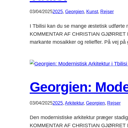
03/04/2025
2025
, 
Georgien‎
, 
Kunst
, 
Rejser
I Tbilisi kan du se mange æstetisk udførte m
KOMMENTAR AF CHRISTIAN GJØRRET Et godt 
markante mosaikker og relieffer. På vej p
Georgien: Modern
03/04/2025
2025
, 
Arkitektur
, 
Georgien‎
, 
Rejser
Den modernistiske arkitektur præger stadig g
KOMMENTAR AF CHRISTIAN GJØRRET Nedens