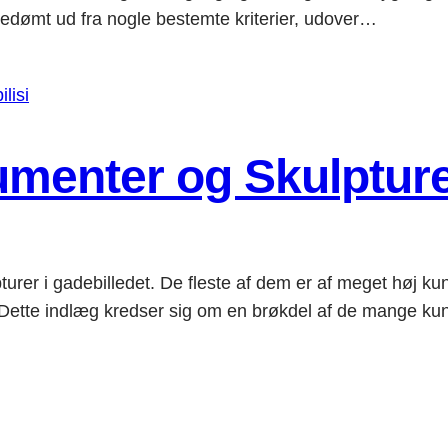
 bedømt ud fra nogle bestemte kriterier, udover…
enter og Skulpturer 
rer i gadebilledet. De fleste af dem er af meget høj kunst
ndlæg kredser sig om en brøkdel af de mange kunstn