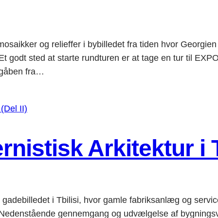
osaikker og relieffer i bybilledet fra tiden hvor Georgien 
sted at starte rundturen er at tage en tur til EXPO
å gåben fra…
istisk Arkitektur i Tb
adebilledet i Tbilisi, hvor gamle fabriksanlæg og serviceor
tående gennemgang og udvælgelse af bygningsværkern