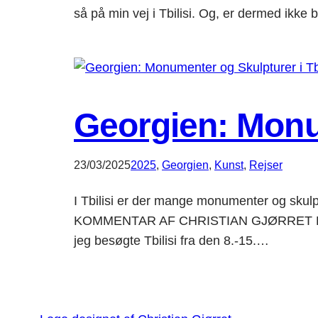
så på min vej i Tbilisi. Og, er dermed ikke
Georgien: Monum
23/03/2025
2025
, 
Georgien‎
, 
Kunst
, 
Rejser
I Tbilisi er der mange monumenter og skulptu
KOMMENTAR AF CHRISTIAN GJØRRET Dette i
jeg besøgte Tbilisi fra den 8.-15.…