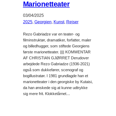
Marionetteater
03/04/2025
2025
, 
Georgien‎
, 
Kunst
, 
Rejser
Rezo Gabriadze var en teater- og
filminstruktør, dramatiker, forfatter, maler
og billedhugger, som stiftede Georgiens
første marionetteater. |||| KOMMENTAR
AF CHRISTIAN GJØRRET Derudover
arbejdede Rezo Gabriadze (1936-2021)
også som dukkefører, scenograf og
bogillustratør. I 1981 grundlagde han et
marionetteater i den georgiske by Kutaisi,
da han ønskede sig at kunne udtrykke
sig mere frit. Klokketårnet…