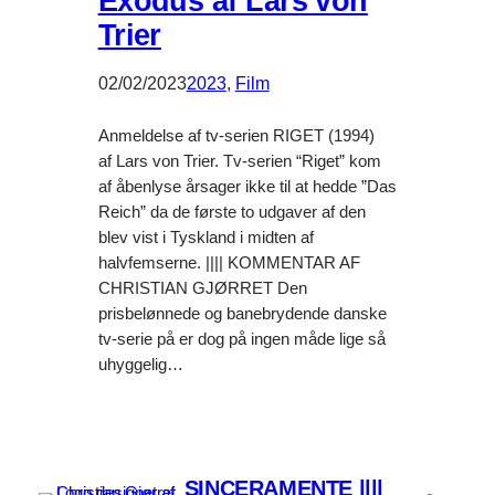
Exodus af Lars von
Trier
02/02/2023
2023
, 
Film
Anmeldelse af tv-serien RIGET (1994)
af Lars von Trier. Tv-serien “Riget” kom
af åbenlyse årsager ikke til at hedde ”Das
Reich” da de første to udgaver af den
blev vist i Tyskland i midten af
halvfemserne. |||| KOMMENTAR AF
CHRISTIAN GJØRRET Den
prisbelønnede og banebrydende danske
tv-serie på er dog på ingen måde lige så
uhyggelig…
SINCERAMENTE ||||