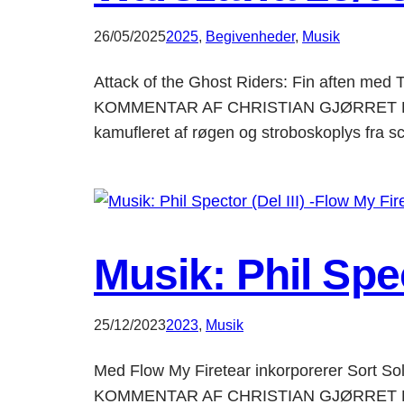
26/05/2025
2025
, 
Begivenheder
, 
Musik
Attack of the Ghost Riders: Fin aften med 
KOMMENTAR AF CHRISTIAN GJØRRET Det inda
kamufleret af røgen og stroboskoplys fra
Musik: Phil Spec
25/12/2023
2023
, 
Musik
Med Flow My Firetear inkorporerer Sort Sol
KOMMENTAR AF CHRISTIAN GJØRRET Bandet ø