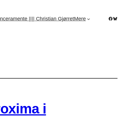
Facebook
Bluesky
nceramente |||| Christian Gjørret
Mere
roxima i