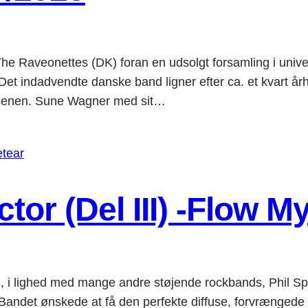
The Raveonettes (DK) foran en udsolgt forsamling i unive
dvendte danske band ligner efter ca. et kvart århund
 scenen. Sune Wagner med sit…
tor (Del III) -Flow My
, i lighed med mange andre støjende rockbands, Phil Spec
nskede at få den perfekte diffuse, forvrængede lyd,