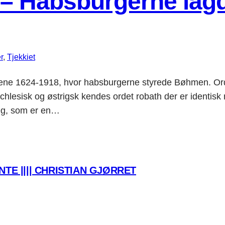
t – Habsburgerne lag
r
, 
Tjekkiet
ene 1624-1918, hvor habsburgerne styrede Bøhmen. Ordet
schlesisk og østrigsk kendes ordet robath der er identisk
 Og, som er en…
TE |||| CHRISTIAN GJØRRET