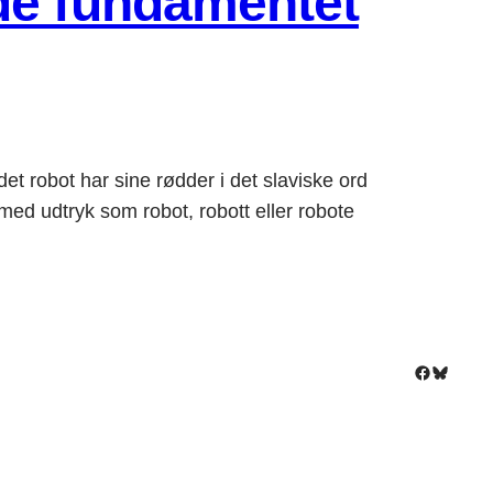
de fundamentet
 robot har sine rødder i det slaviske ord
 med udtryk som robot, robott eller robote
Facebook
Bluesky