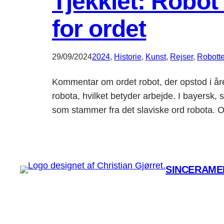
Tjekkiet: Robo
for ordet
29/09/2024
2024
, 
Historie
, 
Kunst
, 
Rejser
, 
Robotte
Kommentar om ordet robot, der opstod i år
robota, hvilket betyder arbejde. I bayersk, 
som stammer fra det slaviske ord robota.
SINCERAMEN