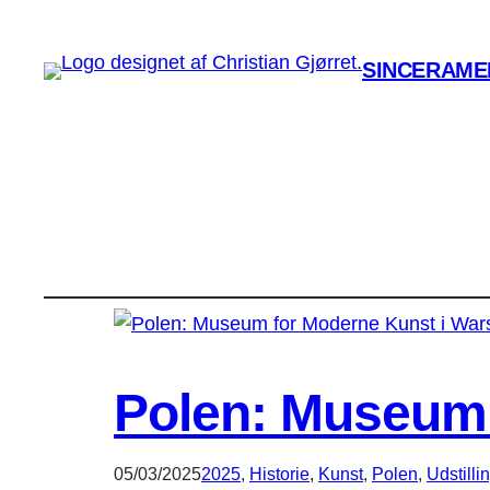
SINCERAMEN
Polen: Museum 
05/03/2025
2025
, 
Historie
, 
Kunst
, 
Polen
, 
Udstilli