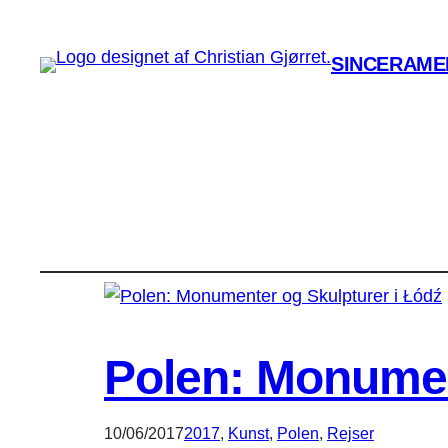
SINCERAMEN
Polen: Monumen
10/06/2017
2017
, 
Kunst
, 
Polen
, 
Rejser