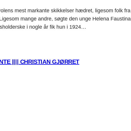
 Polens mest markante skikkelser hædret, ligesom folk fra 
 mange andre, søgte den unge Helena Faustina Kowa
usholderske i nogle år fik hun i 1924…
TE |||| CHRISTIAN GJØRRET