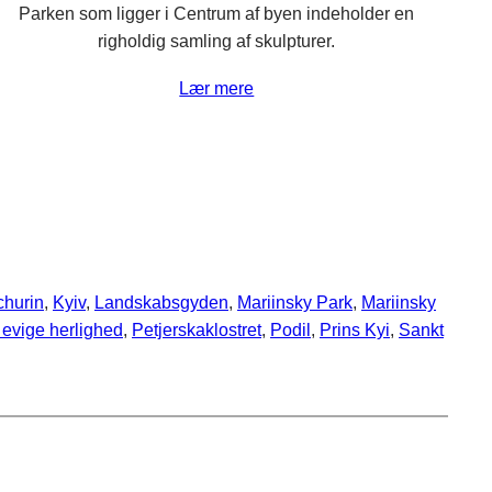
Parken som ligger i Centrum af byen indeholder en
righoldig samling af skulpturer.
Lær mere
churin
, 
Kyiv
, 
Landskabsgyden
, 
Mariinsky Park
, 
Mariinsky
 evige herlighed
, 
Petjerskaklostret
, 
Podil
, 
Prins Kyi
, 
Sankt