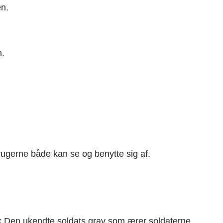
en.
m.
rugerne både kan se og benytte sig af.
sk Den ukendte soldats grav som ærer soldaterne