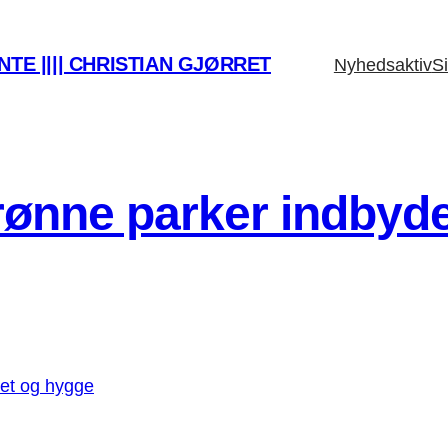
TE |||| CHRISTIAN GJØRRET
Nyhedsaktiv
Si
ønne parker indbyder 