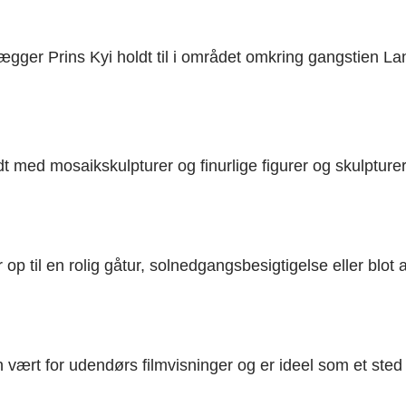
dlægger Prins Kyi holdt til i området omkring gangstien
t med mosaikskulpturer og finurlige figurer og skulpturer
er op til en rolig gåtur, solnedgangsbesigtigelse eller blo
ært for udendørs filmvisninger og er ideel som et sted f