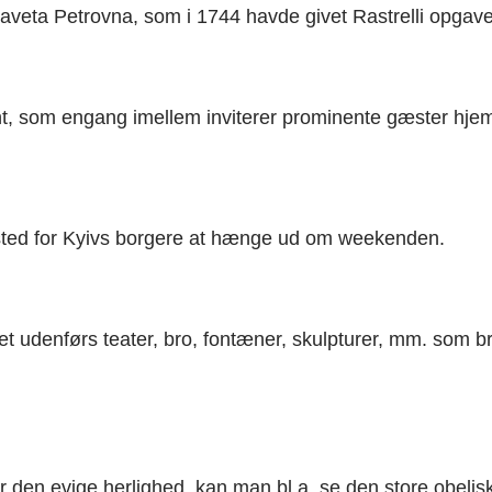
izaveta Petrovna, som i 1744 havde givet Rastrelli opgav
ent, som engang imellem inviterer prominente gæster hje
t sted for Kyivs borgere at hænge ud om weekenden.
et udenførs teater, bro, fontæner, skulpturer, mm. som b
 den evige herlighed, kan man bl.a. se den store obeli