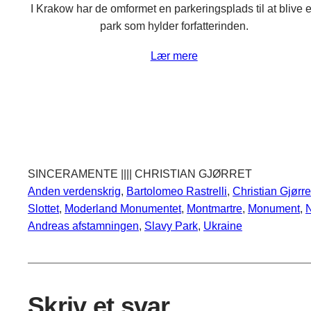
I Krakow har de omformet en parkeringsplads til at blive 
park som hylder forfatterinden.
Lær mere
SINCERAMENTE |||| CHRISTIAN GJØRRET
Anden verdenskrig
, 
Bartolomeo Rastrelli
, 
Christian Gjørre
Slottet
, 
Moderland Monumentet
, 
Montmartre
, 
Monument
, 
N
Andreas afstamningen
, 
Slavy Park
, 
Ukraine
Skriv et svar