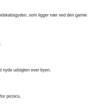
 Landskabsgyden, som ligger nær ved den gamle
.
t at nyde udsigten over byen.
or picnics.