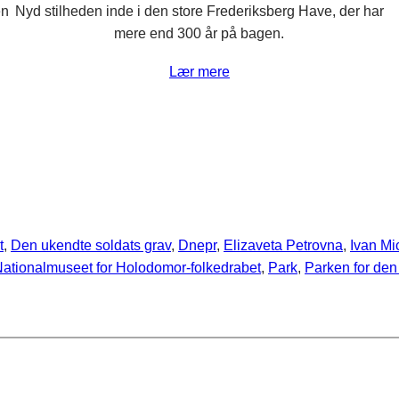
en
Nyd stilheden inde i den store Frederiksberg Have, der har
mere end 300 år på bagen.
Lær mere
t
, 
Den ukendte soldats grav
, 
Dnepr
, 
Elizaveta Petrovna
, 
Ivan Mi
ationalmuseet for Holodomor-folkedrabet
, 
Park
, 
Parken for den