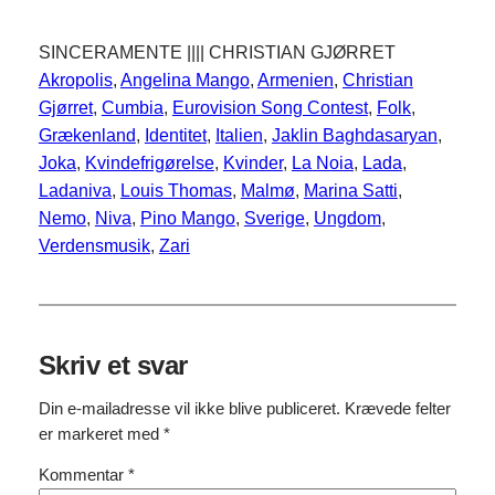
SINCERAMENTE |||| CHRISTIAN GJØRRET
Akropolis
, 
Angelina Mango
, 
Armenien
, 
Christian
Gjørret
, 
Cumbia
, 
Eurovision Song Contest
, 
Folk
, 
Grækenland
, 
Identitet
, 
Italien
, 
Jaklin Baghdasaryan
, 
Joka
, 
Kvindefrigørelse
, 
Kvinder
, 
La Noia
, 
Lada
, 
Ladaniva
, 
Louis Thomas
, 
Malmø
, 
Marina Satti
, 
Nemo
, 
Niva
, 
Pino Mango
, 
Sverige
, 
Ungdom
, 
Verdensmusik
, 
Zari
Skriv et svar
Din e-mailadresse vil ikke blive publiceret.
Krævede felter
er markeret med
*
Kommentar
*