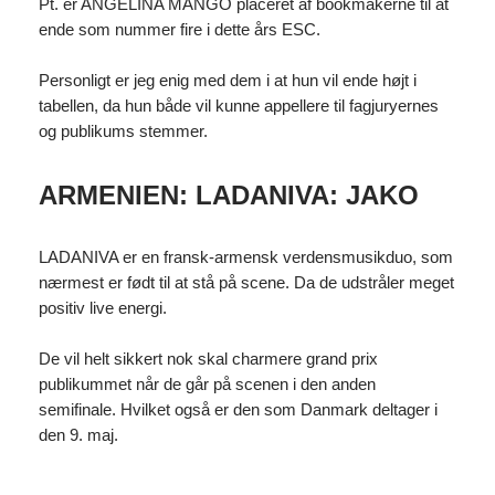
Pt. er ANGELINA MANGO placeret af bookmakerne til at
ende som nummer fire i dette års ESC.
Personligt er jeg enig med dem i at hun vil ende højt i
tabellen, da hun både vil kunne appellere til fagjuryernes
og publikums stemmer.
ARMENIEN: LADANIVA: JAKO
LADANIVA er en fransk-armensk verdensmusikduo, som
nærmest er født til at stå på scene. Da de udstråler meget
positiv live energi.
De vil helt sikkert nok skal charmere grand prix
publikummet når de går på scenen i den anden
semifinale. Hvilket også er den som Danmark deltager i
den 9. maj.