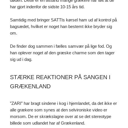
døden. Dette er en tilstand mange grækere har følt at de
har gjort indenfor de sidste 10-15 års tid.
Samtidig med bringer SATTIs kørsel ham ud af kontrol på
bagsædet, hvilket er noget han bestemt ikke bryder sig
om.
De finder dog sammen i fælles samvær på lige fod. Og
han oplever noget af den græske charme som den tager
sig ud i dag.
STÆRKE REAKTIONER PÅ SANGEN I
GRÆKENLAND
”ZARI” har bragt sindene i kog i hjemlandet, da det ikke er
alle grækere som synes at den selvironiske video er
morsom. De er skrækslagne over at se det stereotype
billede som udlandet har af Grækenland.