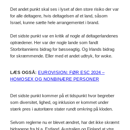
Det andet punkt skal ses i lyset af den store risiko der var
for alle deltagere, hvis deltagelsen af et land, såsom
Israel, kunne sætte hele arrangementet i brand.
Det sidste punkt var en kritik af nogle af deltagerlandenes
optrædener. Her var der nogle lande som fandt
Storbritanniens bidrag for bøsseagtig. Og Irlands bidrag
for skræmmende. Eller med et andet udtryk, for woke.
LÆS OGSÅ:
EUROVISION: FØR ESC 2024 –
HOMOSEX OG NONBINÆRE PERSONER
Det sidste punkt kommer på et tidspunkt hvor begreber
som diversitet, lighed, og inklusion er kommet under
stærk pres i autoritære stater rundt omkring på kloden.
Selvom reglerne nu er blevet ændret, har det ikke skræmt
bidragene fra bl.a. Estland, Australien og Finland at ytre