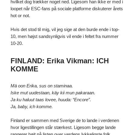
hvilket dog trækker noget ned. Ligesom han ikke er med i
loopet når ESC-fans på sociale platforme diskuterer årets
hot or not.
Hvis det stod til mig, vil jeg sige at den burde ende i top-
10, men højst sandsynligvis vil ende i feltet fra nummer
10-20.
FINLAND: Erika Vikman: ICH
KOMME
Mä oon Erika, sus on staminaa.
Iske mut uudestaan, käy kii mun pakaraan.
Ja ku haluut taas lovee, huuda: “Encore”.
Ja, baby, ich komme.
Finland er sammen med Sverige de to lande i verdenen
hvor ligestillingen står stærkest. Ligesom begge lande
rangerer højt på listen over verdens lykkeligste folk.