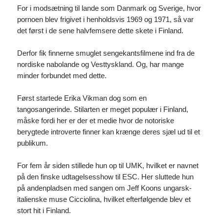
For i modsætning til lande som Danmark og Sverige, hvor
pornoen blev frigivet i henholdsvis 1969 og 1971, så var
det først i de sene halvfemsere dette skete i Finland.
Derfor fik finnerne smuglet sengekantsfilmene ind fra de
nordiske nabolande og Vesttyskland. Og, har mange
minder forbundet med dette.
Først startede Erika Vikman dog som en
tangosangerinde. Stilarten er meget populær i Finland,
måske fordi her er der et medie hvor de notoriske
berygtede introverte finner kan krænge deres sjæl ud til et
publikum.
For fem år siden stillede hun op til UMK, hvilket er navnet
på den finske udtagelsesshow til ESC. Her sluttede hun
på andenpladsen med sangen om Jeff Koons ungarsk-
italienske muse Cicciolina, hvilket efterfølgende blev et
stort hit i Finland.