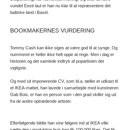
vundet Eesti laul er han nu klar til at repræsentere det
baltiske land i Basel.
BOOKMAKERNES VURDERING
Tommy Cash kan ikke siges at være god til at synge. Og
nummeret er heller ikke helt oppe at ringe. Men i dag er
historien og det samlede indtryk af popartisten det
vigtigste.
Og med sit imponerende CV, som bl.a. tæller et udkast til
et IKEA-møbel, han lavede i samarbejde med kunstneren
Gab Bois, er han en person som i den grad skiller sig ud
fra de andre optrædende artister.
Efterfølgende bildte han sine følgere ind at IKEA ville
sætte den i produktion hvis han fik 100.000 likes. Det fik