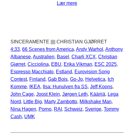
Lær mere
SINCERAMENTE |||| CHRISTIAN GJØRRET
4:33
, 
66 Scenes from America
, 
Andy Warhol
, 
Anthony
Albanese
, 
Australien
, 
Basel
, 
Charli XCX
, 
Christian
Gjørret
, 
Cicciolina
, 
EBU
, 
Erika Vikman
, 
ESC 2025
, 
Espresso Macchiato
, 
Estland
, 
Eurovision Song
Contest
, 
Finland
, 
Gab Bois
, 
Go-Jo
, 
Helvetica
, 
Ich
Komme
, 
IKEA
, 
Ilsa: Hunulven fra SS
, 
Jeff Koons
, 
John Cage
, 
Joost Klein
, 
Jørgen Leth
, 
Käärijä
, 
Lega
Nord
, 
Little Big
, 
Marty Zambotto
, 
Milkshake Man
, 
Nina Hagen
, 
Porno
, 
RAI
, 
Schweiz
, 
Sverige
, 
Tommy
Cash
, 
UMK