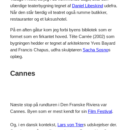
ufærdige teaterbygning tegnet af
Daniel Libeskind
udefra.
Når den står færdig vil teatret også rumme butikker,
restauranter og et luksushotel.
På en aften gåtur kom jeg forbi byens bibliotek som er
formet som en firkantet hoved. Tête Carrée (2002) som
bygningen hedder er tegnet af arkitekterne Yves Bayard
and Francis Chapus, udfra skulptøren
Sacha Sosno
s
oplæg.
Cannes
Næste stop på rundturen i Den Franske Riviera var
Cannes. Byen som er mest kendt for sin
Film Festival
.
Og, i en dansk kontekst,
Lars von Trier
s udskejelser der.