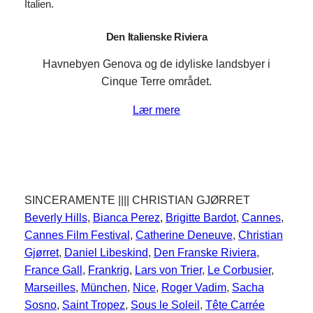
Den Italienske Riviera
Havnebyen Genova og de idyliske landsbyer i
Cinque Terre området.
Lær mere
SINCERAMENTE |||| CHRISTIAN GJØRRET
Beverly Hills
, 
Bianca Perez
, 
Brigitte Bardot
, 
Cannes
, 
Cannes Film Festival
, 
Catherine Deneuve
, 
Christian
Gjørret
, 
Daniel Libeskind
, 
Den Franske Riviera
, 
France Gall
, 
Frankrig
, 
Lars von Trier
, 
Le Corbusier
, 
Marseilles
, 
München
, 
Nice
, 
Roger Vadim
, 
Sacha
Sosno
, 
Saint Tropez
, 
Sous le Soleil
, 
Tête Carrée