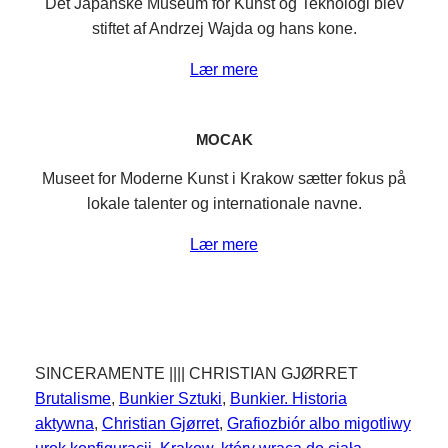
Det Japanske Museum for Kunst og Teknologi blev
stiftet af Andrzej Wajda og hans kone.
Lær mere
MOCAK
Museet for Moderne Kunst i Krakow sætter fokus på
lokale talenter og internationale navne.
Lær mere
SINCERAMENTE |||| CHRISTIAN GJØRRET
Brutalisme
, 
Bunkier Sztuki
, 
Bunkier. Historia
aktywna
, 
Christian Gjørret
, 
Grafiozbiór albo migotliwy