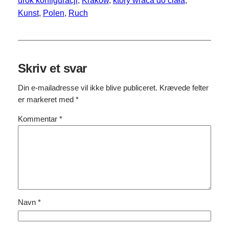
urok konfiguracji
, 
Krakow
, 
który wraca do ciała
, 
Kunst
, 
Polen
, 
Ruch
Skriv et svar
Din e-mailadresse vil ikke blive publiceret.
Krævede felter
er markeret med
*
Kommentar
*
Navn
*