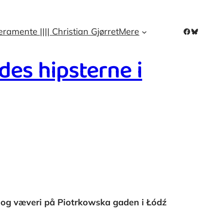
eramente |||| Christian Gjørret
Mere
Facebook
Bluesk
es hipsterne i
ri og væveri på Piotrkowska gaden i Łódź