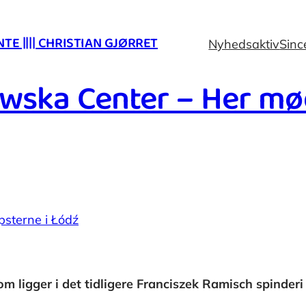
E |||| CHRISTIAN GJØRRET
Nyhedsaktiv
Sinc
owska Center – Her mød
m ligger i ​​det tidligere Franciszek Ramisch spinde