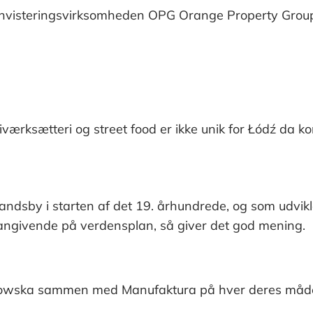
t, invisteringsvirksomheden OPG Orange Property Group
iværksætteri og street food er ikke unik for Łódź da 
 landsby i starten af det 19. århundrede, og som udvikle
givende på verdensplan, så giver det god mening.
trkowska sammen med Manufaktura på hver deres måde 