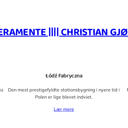
ERAMENTE |||| CHRISTIAN GJ
Łódź Fabryczna
ks
Den mest prestigefyldte stationsbygning i nyere tid i
Polen er lige blevet indviet.
Lær mere