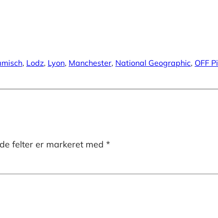
amisch
, 
Lodz
, 
Lyon
, 
Manchester
, 
National Geographic
, 
OFF P
e felter er markeret med
*