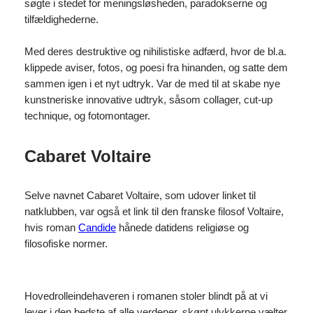
søgte i stedet for meningsløsheden, paradokserne og
tilfældighederne.
Med deres destruktive og nihilistiske adfærd, hvor de bl.a.
klippede aviser, fotos, og poesi fra hinanden, og satte dem
sammen igen i et nyt udtryk. Var de med til at skabe nye
kunstneriske innovative udtryk, såsom collager, cut-up
technique, og fotomontager.
Cabaret Voltaire
Selve navnet Cabaret Voltaire, som udover linket til
natklubben, var også et link til den franske filosof Voltaire,
hvis roman
Candide
hånede datidens religiøse og
filosofiske normer.
Hovedrolleindehaveren i romanen stoler blindt på at vi
lever i den bedste af alle verdener, skønt ulykkerne vælter