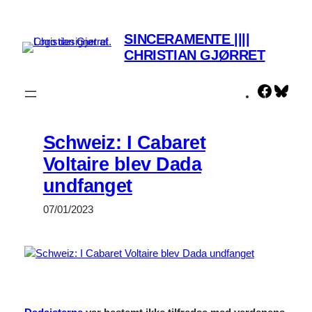
Spring
til
SINCERAMENTE ||||
indhold
CHRISTIAN GJØRRET
Faceboo
Blue
Schweiz: I Cabaret
Voltaire blev Dada
undfanget
07/01/2023