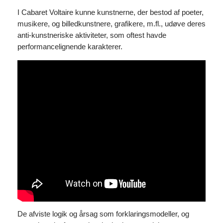
I Cabaret Voltaire kunne kunstnerne, der bestod af poeter,
musikere, og billedkunstnere, grafikere, m.fl., udøve deres
anti-kunstneriske aktiviteter, som oftest havde
performancelignende karakterer.
De afviste logik og årsag som forklaringsmodeller, og