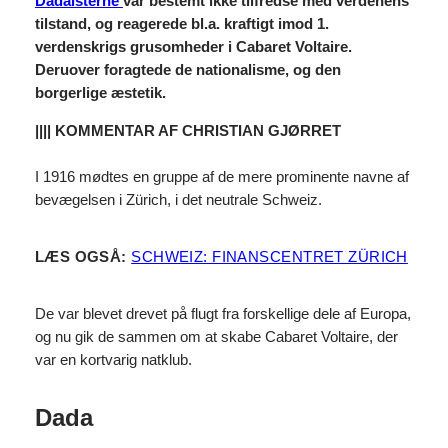
Dadaisterne
var bestemt ikke tilfredse med verdenens
tilstand, og reagerede bl.a. kraftigt imod 1.
verdenskrigs grusomheder i Cabaret Voltaire.
Deruover foragtede de nationalisme, og den
borgerlige æstetik.
|||| KOMMENTAR AF CHRISTIAN GJØRRET
I 1916 mødtes en gruppe af de mere prominente navne af
bevægelsen i Zürich, i det neutrale Schweiz.
LÆS OGSÅ:
SCHWEIZ: FINANSCENTRET ZÜRICH
De var blevet drevet på flugt fra forskellige dele af Europa,
og nu gik de sammen om at skabe Cabaret Voltaire, der
var en kortvarig natklub.
Dada