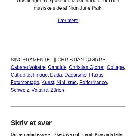
Udstillingen I Expose the Music handler om den
musiske side af Nam June Paik.
Lær mere
SINCERAMENTE |||| CHRISTIAN GJØRRET
Cabaret Voltaire
, 
Candide
, 
Christian Gjørret
, 
Collage
, 
Cut-up technique
, 
Dada
, 
Dadaisme
, 
Fluxus
, 
Fotomontage
, 
Kunst
, 
Nihilisme
, 
Performance
, 
Schweiz
, 
Voltaire
, 
Zürich
Skriv et svar
Din e-mailadresse vil ikke blive publiceret.
Krævede felter